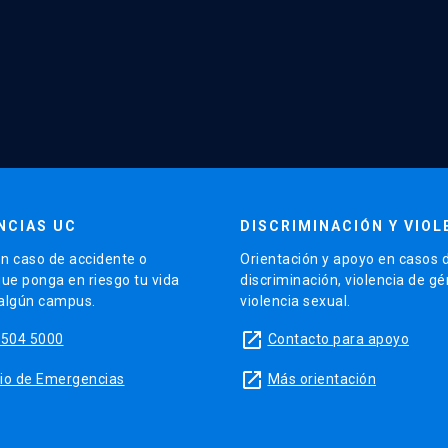
NCIAS UC
DISCRIMINACIÓN Y VIOL
n caso de accidente o
Orientación y apoyo en casos 
que ponga en riesgo tu vida
discriminación, violencia de g
 algún campus.
violencia sexual.
launch
5504 5000
Contacto para apoyo
launch
sitio de Emergencias
Más orientación