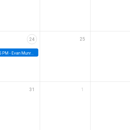
25
24
5 PM -
Evan Munro, Neyman Visiting Assistant Professor in the Department of Statistics at UC Berkeley
31
1