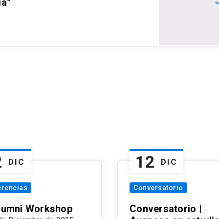
ia”
2
12
DIC
DIC
erencias
Conversatorio
Alumni Workshop
Conversatorio |