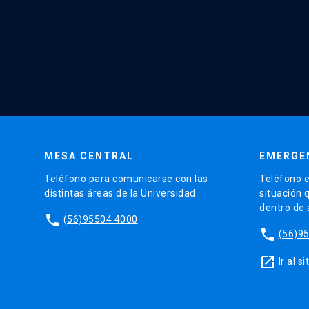
MESA CENTRAL
EMERGE
Teléfono para comunicarse con las
Teléfono e
distintas áreas de la Universidad.
situación 
dentro de
phone
(56)95504 4000
phone
(56)9
launch
Ir al 