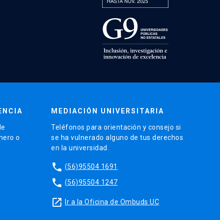
ENCIA
MEDIACIÓN UNIVERSITARIA
de
Teléfonos para orientación y consejo si
énero o
se ha vulnerado alguno de tus derechos
en la universidad.
phone
(56)95504 1691
phone
(56)95504 1247
launch
Ir a la Oficina de Ombuds UC