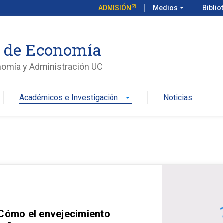
ADMISIÓN
Medios
arrow_drop_down
Biblio
o de Economía
nomía y Administración UC
Académicos e Investigación
Noticias
arrow_drop_down
 Cómo el envejecimiento