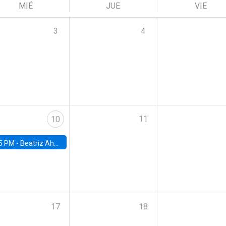
MIÉ
JUE
VIE
3
4
11
10
5 PM -
Beatriz Ahumada, PhD candidate, Universidad de Pittsburgh
17
18