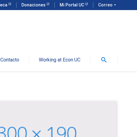
teca
Donaciones
Mi Portal UC
Correo
arrow_drop_down
search
Contacto
Working at Econ UC