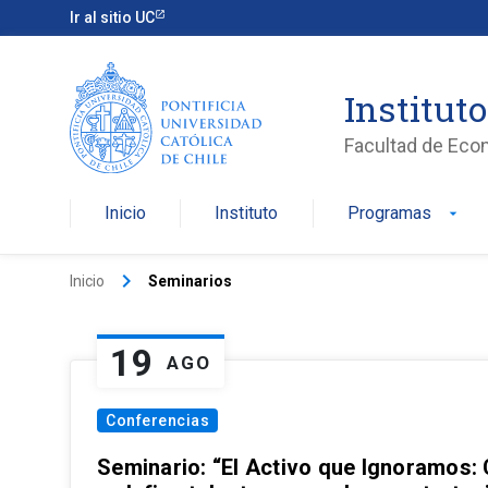
Ir al sitio UC
Institut
Facultad de Eco
Inicio
Instituto
Programas
arrow_drop_down
keyboard_arrow_right
Inicio
Seminarios
19
AGO
Conferencias
Seminario: “El Activo que Ignoramos: