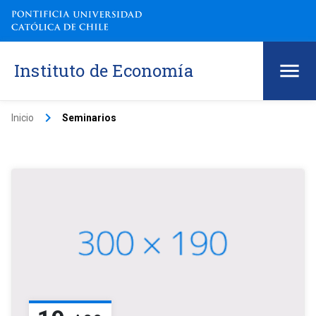
Instituto de Economía
keyboard_arrow_right
Inicio
Seminarios