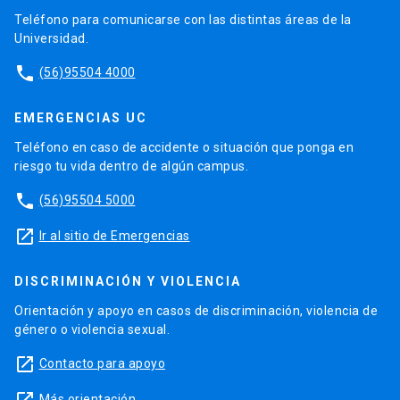
Teléfono para comunicarse con las distintas áreas de la
Universidad.
phone
(56)95504 4000
EMERGENCIAS UC
Teléfono en caso de accidente o situación que ponga en
riesgo tu vida dentro de algún campus.
phone
(56)95504 5000
launch
Ir al sitio de Emergencias
DISCRIMINACIÓN Y VIOLENCIA
Orientación y apoyo en casos de discriminación, violencia de
género o violencia sexual.
launch
Contacto para apoyo
Más orientación