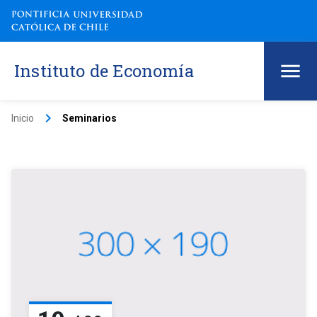
Instituto de Economía
keyboard_arrow_right
Inicio
Seminarios