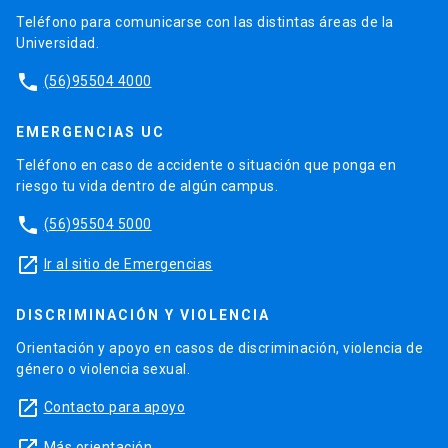
Teléfono para comunicarse con las distintas áreas de la
Universidad.
phone
(56)95504 4000
EMERGENCIAS UC
Teléfono en caso de accidente o situación que ponga en
riesgo tu vida dentro de algún campus.
phone
(56)95504 5000
launch
Ir al sitio de Emergencias
DISCRIMINACIÓN Y VIOLENCIA
Orientación y apoyo en casos de discriminación, violencia de
género o violencia sexual.
launch
Contacto para apoyo
Más orientación