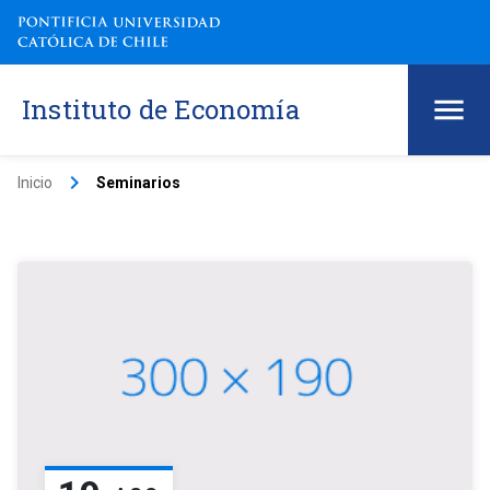
Instituto de Economía
keyboard_arrow_right
Inicio
Seminarios