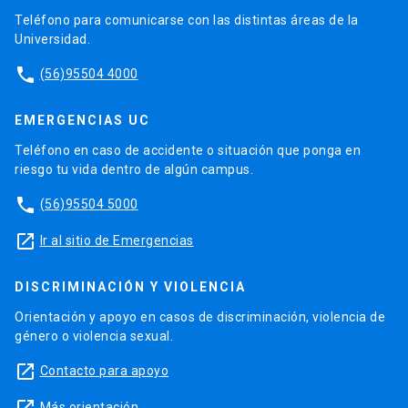
Teléfono para comunicarse con las distintas áreas de la
Universidad.
phone
(56)95504 4000
EMERGENCIAS UC
Teléfono en caso de accidente o situación que ponga en
riesgo tu vida dentro de algún campus.
phone
(56)95504 5000
launch
Ir al sitio de Emergencias
DISCRIMINACIÓN Y VIOLENCIA
Orientación y apoyo en casos de discriminación, violencia de
género o violencia sexual.
launch
Contacto para apoyo
Más orientación