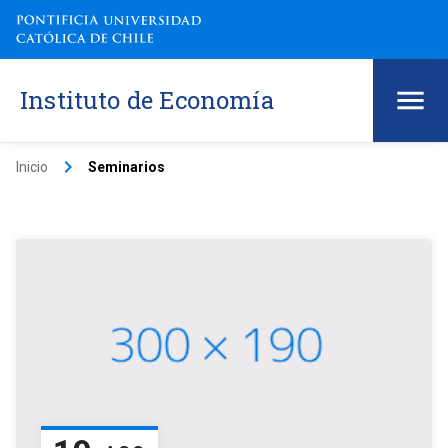
Instituto de Economía
keyboard_arrow_right
Inicio
Seminarios