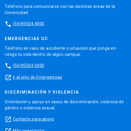
Teléfono para comunicarse con las distintas áreas de la
Universidad.
phone
(56)95504 4000
EMERGENCIAS UC
Teléfono en caso de accidente o situación que ponga en
riesgo tu vida dentro de algún campus.
phone
(56)95504 5000
launch
Ir al sitio de Emergencias
DISCRIMINACIÓN Y VIOLENCIA
Orientación y apoyo en casos de discriminación, violencia de
género o violencia sexual.
launch
Contacto para apoyo
Más orientación