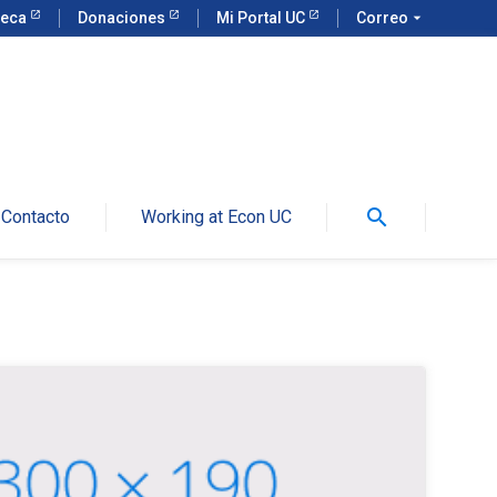
teca
Donaciones
Mi Portal UC
Correo
arrow_drop_down
search
Contacto
Working at Econ UC