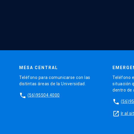
MESA CENTRAL
EMERGE
Teléfono para comunicarse con las
Teléfono e
distintas áreas de la Universidad.
situación 
dentro de
phone
(56)95504 4000
phone
(56)9
launch
Ir al 