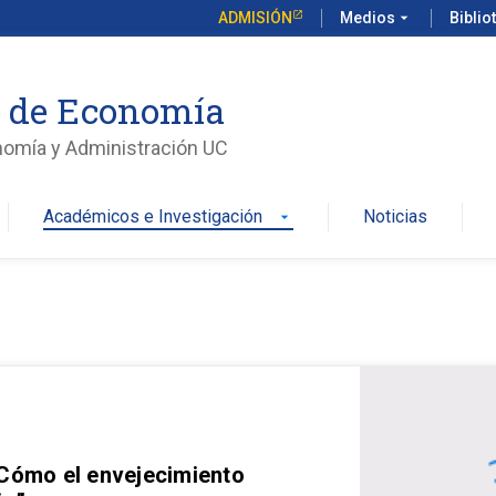
ADMISIÓN
Medios
arrow_drop_down
Biblio
o de Economía
nomía y Administración UC
Académicos e Investigación
Noticias
arrow_drop_down
 Cómo el envejecimiento