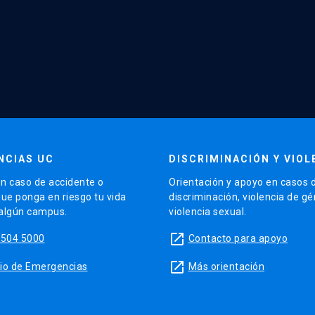
NCIAS UC
DISCRIMINACIÓN Y VIOL
n caso de accidente o
Orientación y apoyo en casos 
que ponga en riesgo tu vida
discriminación, violencia de g
 algún campus.
violencia sexual.
launch
5504 5000
Contacto para apoyo
launch
sitio de Emergencias
Más orientación