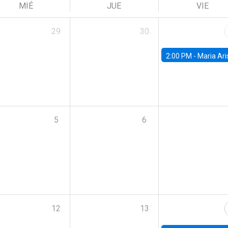
MIÉ
JUE
VIE
29
30
2:00 PM -
Maria Aristizabal-Ramirez, FED
5
6
12
13