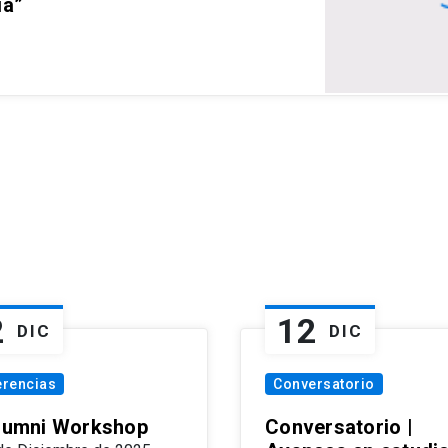
ia”
2
12
DIC
DIC
erencias
Conversatorio
Alumni Workshop
Conversatorio |