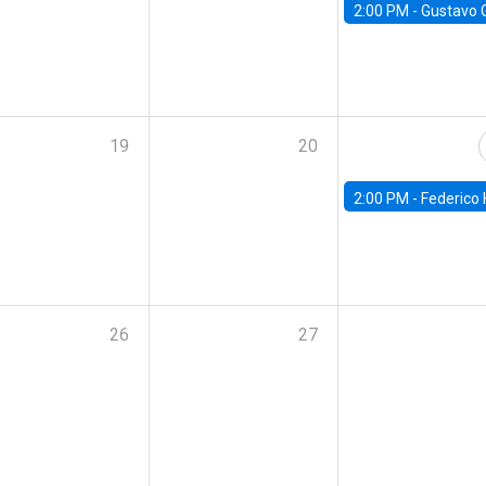
2:00 PM -
Gustavo González - Banco Central d
19
20
2:00 PM -
Federico Huneeus - Banco Central de C
26
27