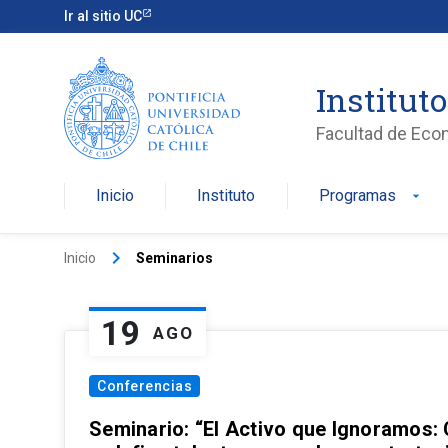
Ir al sitio UC
Institut
Facultad de Eco
Inicio
Instituto
Programas
arrow_drop_down
keyboard_arrow_right
Inicio
Seminarios
19
AGO
Conferencias
Seminario: “El Activo que Ignoramos: