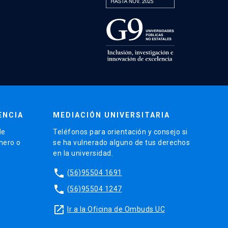
ENCIA
MEDIACIÓN UNIVERSITARIA
de
Teléfonos para orientación y consejo si
énero o
se ha vulnerado alguno de tus derechos
en la universidad.
phone
(56)95504 1691
phone
(56)95504 1247
launch
Ir a la Oficina de Ombuds UC