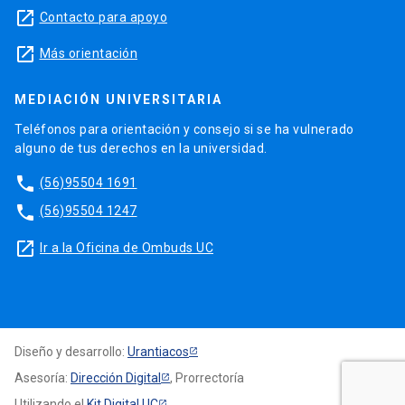
launch
Contacto para apoyo
launch
Más orientación
MEDIACIÓN UNIVERSITARIA
Teléfonos para orientación y consejo si se ha vulnerado
alguno de tus derechos en la universidad.
phone
(56)95504 1691
phone
(56)95504 1247
launch
Ir a la Oficina de Ombuds UC
Diseño y desarrollo:
Urantiacos
Asesoría:
Dirección Digital
, Prorrectoría
Utilizando el
Kit Digital UC