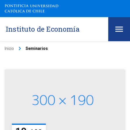
Instituto de Economía
keyboard_arrow_right
Inicio
Seminarios