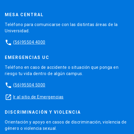
MESA CENTRAL
Teléfono para comunicarse con las distintas áreas de la
Universidad.
phone
(56)95504 4000
EMERGENCIAS UC
Teléfono en caso de accidente o situación que ponga en
riesgo tu vida dentro de algún campus.
phone
(56)95504 5000
launch
Ir al sitio de Emergencias
DISCRIMINACIÓN Y VIOLENCIA
Orientación y apoyo en casos de discriminación, violencia de
género o violencia sexual.