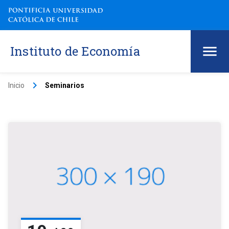
Instituto de Economía
keyboard_arrow_right
Inicio
Seminarios