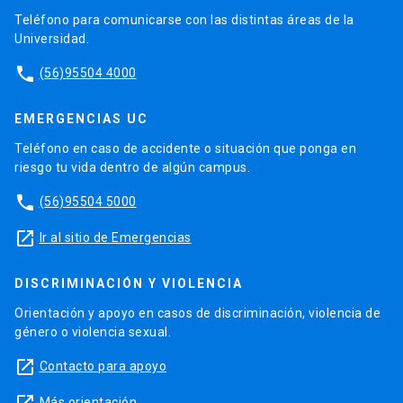
Teléfono para comunicarse con las distintas áreas de la
Universidad.
phone
(56)95504 4000
EMERGENCIAS UC
Teléfono en caso de accidente o situación que ponga en
riesgo tu vida dentro de algún campus.
phone
(56)95504 5000
launch
Ir al sitio de Emergencias
DISCRIMINACIÓN Y VIOLENCIA
Orientación y apoyo en casos de discriminación, violencia de
género o violencia sexual.
launch
Contacto para apoyo
Más orientación