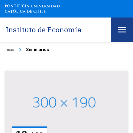
Instituto de Economía
keyboard_arrow_right
Inicio
Seminarios