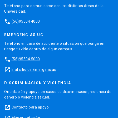
Teléfono para comunicarse con las distintas áreas de la
Universidad.
phone
(56)95504 4000
EMERGENCIAS UC
Teléfono en caso de accidente o situación que ponga en
riesgo tu vida dentro de algún campus.
phone
(56)95504 5000
launch
Ir al sitio de Emergencias
DISCRIMINACIÓN Y VIOLENCIA
Orientación y apoyo en casos de discriminación, violencia de
género o violencia sexual.
launch
Contacto para apoyo
Más orientación