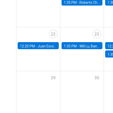
1:35 PM -
Roberto Chang, Rutgers University
1:3
22
23
12:20 PM -
Juan Escobar, Universidad de Chile
1:35 PM -
Will Lu, Banco Central de Chile
12:
1:3
29
30