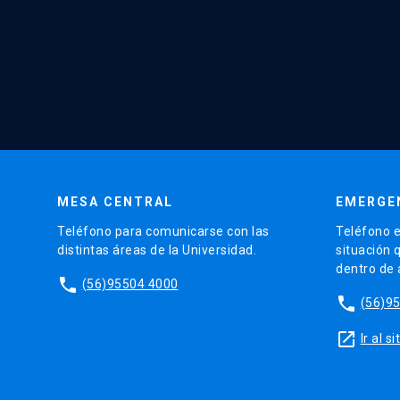
MESA CENTRAL
EMERGE
Teléfono para comunicarse con las
Teléfono e
distintas áreas de la Universidad.
situación 
dentro de
phone
(56)95504 4000
phone
(56)9
launch
Ir al 