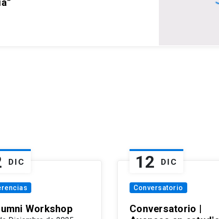
ia”
2
12
DIC
DIC
erencias
Conversatorio
Alumni Workshop
Conversatorio |