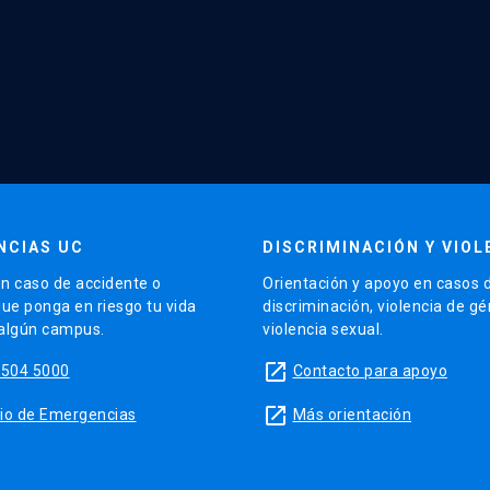
NCIAS UC
DISCRIMINACIÓN Y VIOL
n caso de accidente o
Orientación y apoyo en casos 
que ponga en riesgo tu vida
discriminación, violencia de g
 algún campus.
violencia sexual.
launch
5504 5000
Contacto para apoyo
launch
sitio de Emergencias
Más orientación