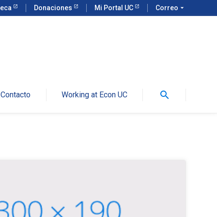
teca
Donaciones
Mi Portal UC
Correo
arrow_drop_down
search
Contacto
Working at Econ UC