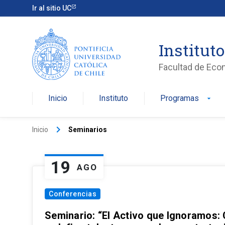
Ir al sitio UC
Institut
Facultad de Eco
Inicio
Instituto
Programas
arrow_drop_down
keyboard_arrow_right
Inicio
Seminarios
19
AGO
Conferencias
Seminario: “El Activo que Ignoramos: