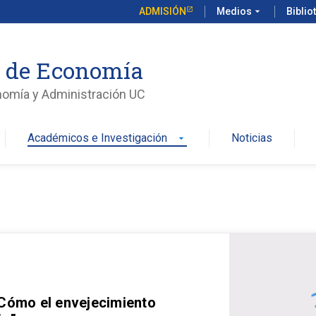
ADMISIÓN
Medios
arrow_drop_down
Biblio
o de Economía
nomía y Administración UC
Académicos e Investigación
Noticias
arrow_drop_down
 Cómo el envejecimiento