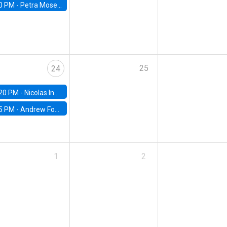
0 PM -
Petra Moser, NYU Stern
25
24
20 PM -
Nicolas Inostroza, Rotman School of Management, University of Toronto
5 PM -
Andrew Foster, Brown University
1
2