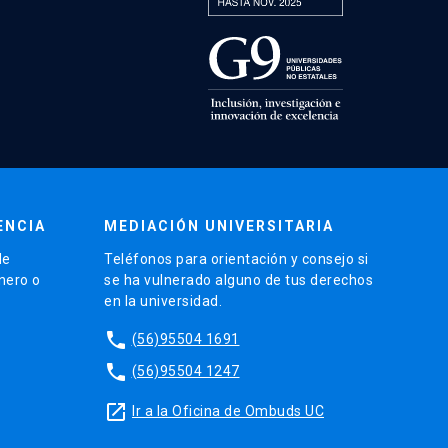
ENCIA
MEDIACIÓN UNIVERSITARIA
de
Teléfonos para orientación y consejo si
énero o
se ha vulnerado alguno de tus derechos
en la universidad.
phone
(56)95504 1691
phone
(56)95504 1247
launch
Ir a la Oficina de Ombuds UC