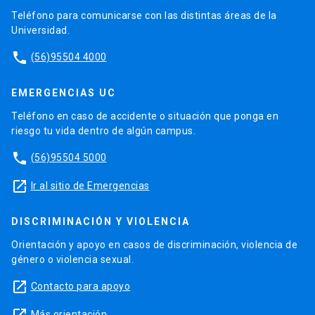
Teléfono para comunicarse con las distintas áreas de la
Universidad.
phone
(56)95504 4000
EMERGENCIAS UC
Teléfono en caso de accidente o situación que ponga en
riesgo tu vida dentro de algún campus.
phone
(56)95504 5000
launch
Ir al sitio de Emergencias
DISCRIMINACIÓN Y VIOLENCIA
Orientación y apoyo en casos de discriminación, violencia de
género o violencia sexual.
launch
Contacto para apoyo
Más orientación