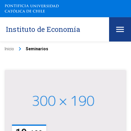
Instituto de Economía
keyboard_arrow_right
Inicio
Seminarios