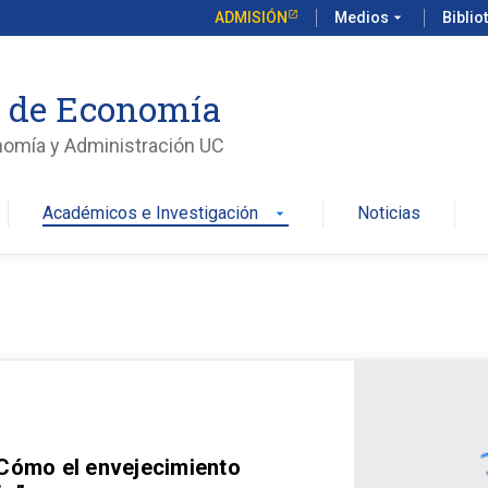
ADMISIÓN
Medios
arrow_drop_down
Biblio
o de Economía
nomía y Administración UC
Académicos e Investigación
Noticias
arrow_drop_down
 Cómo el envejecimiento