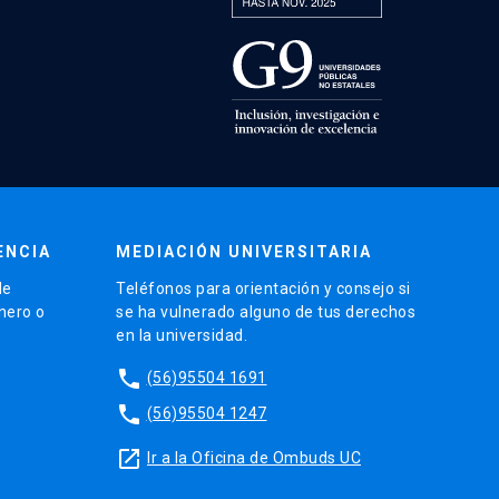
ENCIA
MEDIACIÓN UNIVERSITARIA
de
Teléfonos para orientación y consejo si
énero o
se ha vulnerado alguno de tus derechos
en la universidad.
phone
(56)95504 1691
phone
(56)95504 1247
launch
Ir a la Oficina de Ombuds UC