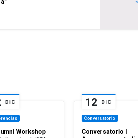
ia”
2
12
DIC
DIC
erencias
Conversatorio
Alumni Workshop
Conversatorio |