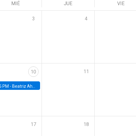
MIÉ
JUE
VIE
3
4
11
10
5 PM -
Beatriz Ahumada, PhD candidate, Universidad de Pittsburgh
17
18