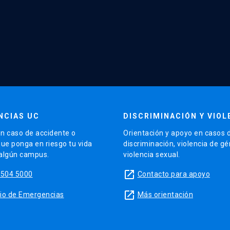
NCIAS UC
DISCRIMINACIÓN Y VIOL
n caso de accidente o
Orientación y apoyo en casos 
que ponga en riesgo tu vida
discriminación, violencia de g
 algún campus.
violencia sexual.
launch
5504 5000
Contacto para apoyo
launch
sitio de Emergencias
Más orientación