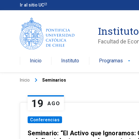
Ir al sitio UC
Institut
Facultad de Eco
Inicio
Instituto
Programas
arrow_drop_down
keyboard_arrow_right
Inicio
Seminarios
19
AGO
Conferencias
Seminario: “El Activo que Ignoramos: