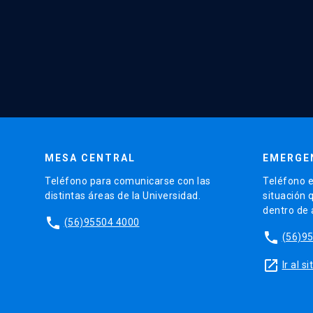
MESA CENTRAL
EMERGE
Teléfono para comunicarse con las
Teléfono e
distintas áreas de la Universidad.
situación 
dentro de
phone
(56)95504 4000
phone
(56)9
launch
Ir al 