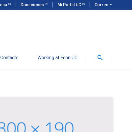
teca
Donaciones
Mi Portal UC
Correo
arrow_drop_down
search
Contacto
Working at Econ UC