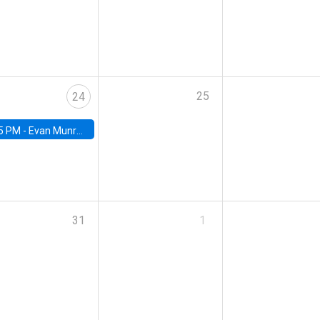
25
24
5 PM -
Evan Munro, Neyman Visiting Assistant Professor in the Department of Statistics at UC Berkeley
31
1