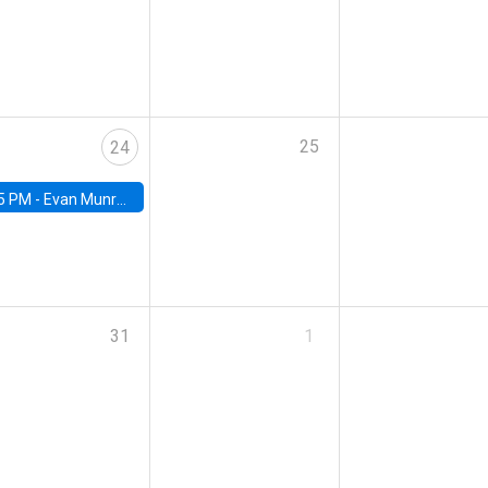
25
24
5 PM -
Evan Munro, Neyman Visiting Assistant Professor in the Department of Statistics at UC Berkeley
31
1