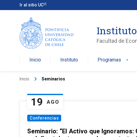
Ir al sitio UC
Institut
Facultad de Eco
Inicio
Instituto
Programas
arrow_drop_down
keyboard_arrow_right
Inicio
Seminarios
19
AGO
Conferencias
Seminario: “El Activo que Ignoramos: