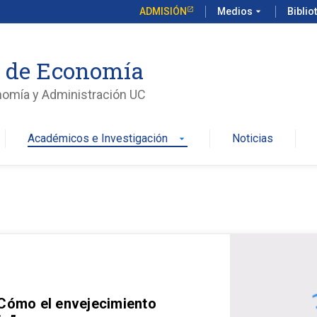
ADMISIÓN
Medios
arrow_drop_down
Biblio
o de Economía
nomía y Administración UC
Académicos e Investigación
Noticias
arrow_drop_down
 Cómo el envejecimiento