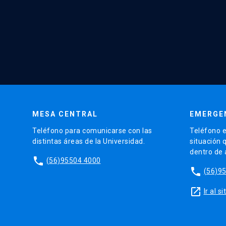
MESA CENTRAL
EMERGE
Teléfono para comunicarse con las
Teléfono e
distintas áreas de la Universidad.
situación 
dentro de
phone
(56)95504 4000
phone
(56)9
launch
Ir al 