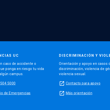
NCIAS UC
DISCRIMINACIÓN Y VIOL
n caso de accidente o
Orientación y apoyo en casos 
que ponga en riesgo tu vida
discriminación, violencia de g
 algún campus.
violencia sexual.
launch
5504 5000
Contacto para apoyo
launch
sitio de Emergencias
Más orientación