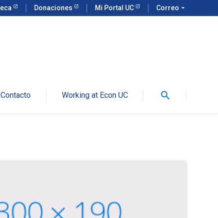
teca
Donaciones
Mi Portal UC
Correo
arrow_drop_down
search
Contacto
Working at Econ UC