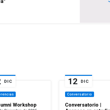
ia”
2
12
DIC
DIC
erencias
Conversatorio
Alumni Workshop
Conversatorio |