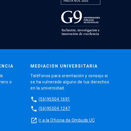
ENCIA
MEDIACIÓN UNIVERSITARIA
de
Teléfonos para orientación y consejo si
énero o
se ha vulnerado alguno de tus derechos
en la universidad.
phone
(56)95504 1691
phone
(56)95504 1247
launch
Ir a la Oficina de Ombuds UC