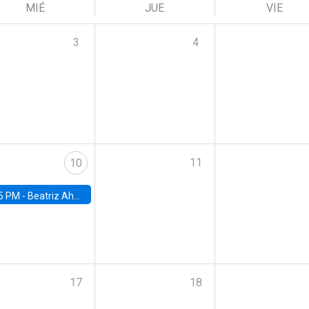
MIÉ
JUE
VIE
3
4
11
10
5 PM -
Beatriz Ahumada, PhD candidate, Universidad de Pittsburgh
17
18