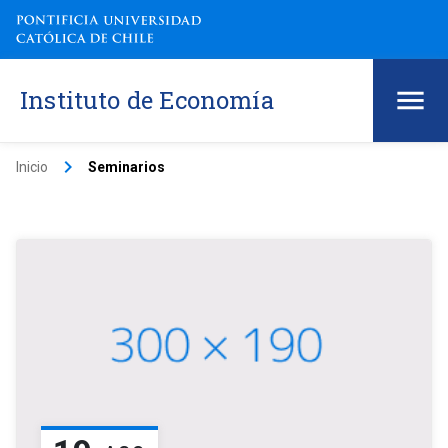
Instituto de Economía
keyboard_arrow_right
Inicio
Seminarios