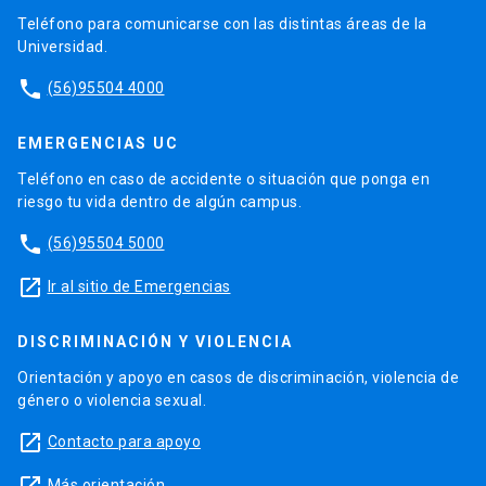
Teléfono para comunicarse con las distintas áreas de la
Universidad.
phone
(56)95504 4000
EMERGENCIAS UC
Teléfono en caso de accidente o situación que ponga en
riesgo tu vida dentro de algún campus.
phone
(56)95504 5000
launch
Ir al sitio de Emergencias
DISCRIMINACIÓN Y VIOLENCIA
Orientación y apoyo en casos de discriminación, violencia de
género o violencia sexual.
launch
Contacto para apoyo
Más orientación