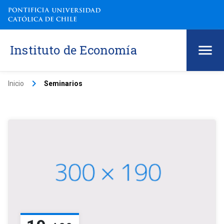
Instituto de Economía
keyboard_arrow_right
Inicio
Seminarios