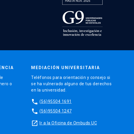
ENCIA
MEDIACIÓN UNIVERSITARIA
de
Teléfonos para orientación y consejo si
énero o
se ha vulnerado alguno de tus derechos
en la universidad.
phone
(56)95504 1691
phone
(56)95504 1247
launch
Ir a la Oficina de Ombuds UC