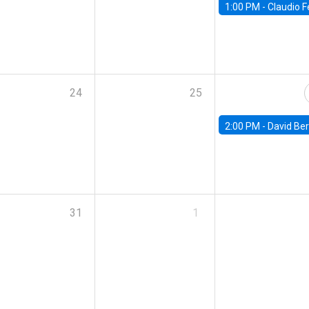
1:00 PM -
Claudio Ferraz, British Col
24
25
2:00 PM -
David Berger, D
31
1