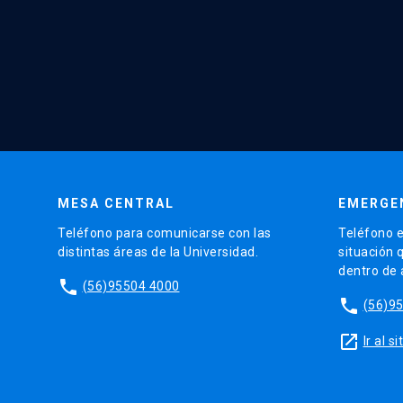
MESA CENTRAL
EMERGE
Teléfono para comunicarse con las
Teléfono e
distintas áreas de la Universidad.
situación 
dentro de
phone
(56)95504 4000
phone
(56)9
launch
Ir al 