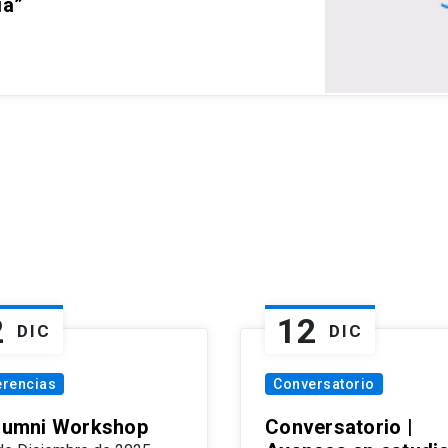
ia”
2
12
DIC
DIC
erencias
Conversatorio
Alumni Workshop
Conversatorio |