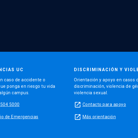
NCIAS UC
DISCRIMINACIÓN Y VIOL
n caso de accidente o
Orientación y apoyo en casos 
que ponga en riesgo tu vida
discriminación, violencia de g
 algún campus.
violencia sexual.
launch
5504 5000
Contacto para apoyo
launch
sitio de Emergencias
Más orientación