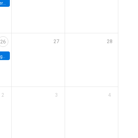
umbia
27
28
26
uke
2
3
4