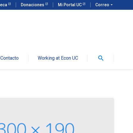
teca
Donaciones
Mi Portal UC
Correo
arrow_drop_down
search
Contacto
Working at Econ UC