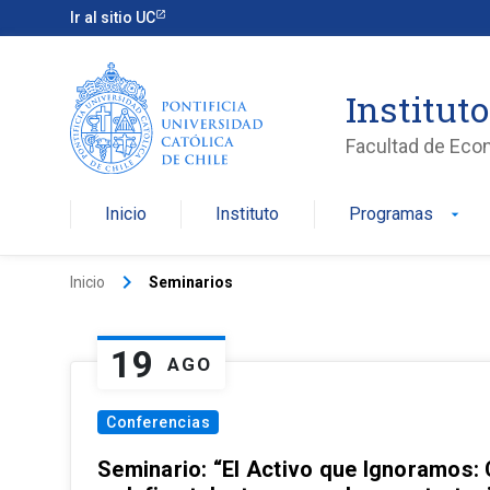
Ir al sitio UC
Institut
Facultad de Eco
Inicio
Instituto
Programas
arrow_drop_down
keyboard_arrow_right
Inicio
Seminarios
19
AGO
Conferencias
Seminario: “El Activo que Ignoramos: