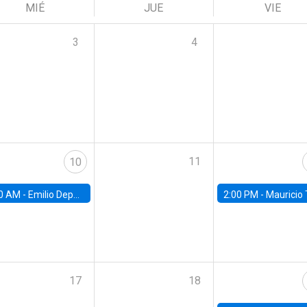
MIÉ
JUE
VIE
3
4
11
10
0 AM -
Emilio Depetris-Chauvín, Universidad Católica
2:00 PM -
Mauricio Tejada,
17
18