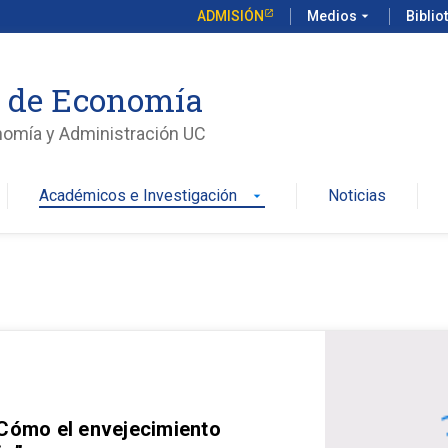
ADMISIÓN
Medios
arrow_drop_down
Biblio
o de Economía
nomía y Administración UC
Académicos e Investigación
Noticias
arrow_drop_down
 Cómo el envejecimiento