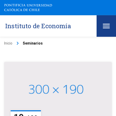
Instituto de Economía
keyboard_arrow_right
Inicio
Seminarios