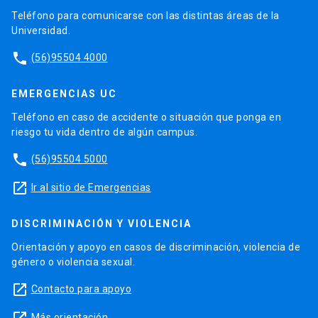
Teléfono para comunicarse con las distintas áreas de la
Universidad.
phone
(56)95504 4000
EMERGENCIAS UC
Teléfono en caso de accidente o situación que ponga en
riesgo tu vida dentro de algún campus.
phone
(56)95504 5000
launch
Ir al sitio de Emergencias
DISCRIMINACIÓN Y VIOLENCIA
Orientación y apoyo en casos de discriminación, violencia de
género o violencia sexual.
launch
Contacto para apoyo
Más orientación