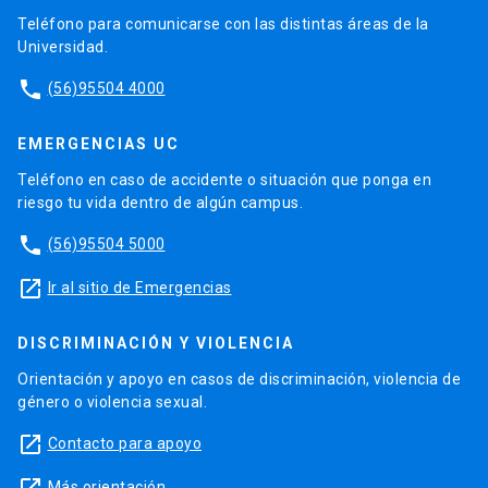
Teléfono para comunicarse con las distintas áreas de la
Universidad.
phone
(56)95504 4000
EMERGENCIAS UC
Teléfono en caso de accidente o situación que ponga en
riesgo tu vida dentro de algún campus.
phone
(56)95504 5000
launch
Ir al sitio de Emergencias
DISCRIMINACIÓN Y VIOLENCIA
Orientación y apoyo en casos de discriminación, violencia de
género o violencia sexual.
launch
Contacto para apoyo
Más orientación