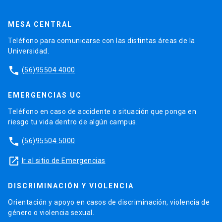
MESA CENTRAL
Teléfono para comunicarse con las distintas áreas de la
Universidad.
phone
(56)95504 4000
EMERGENCIAS UC
Teléfono en caso de accidente o situación que ponga en
riesgo tu vida dentro de algún campus.
phone
(56)95504 5000
launch
Ir al sitio de Emergencias
DISCRIMINACIÓN Y VIOLENCIA
Orientación y apoyo en casos de discriminación, violencia de
género o violencia sexual.