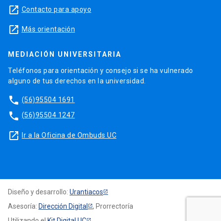
launch
Contacto para apoyo
launch
Más orientación
MEDIACIÓN UNIVERSITARIA
Teléfonos para orientación y consejo si se ha vulnerado
alguno de tus derechos en la universidad.
phone
(56)95504 1691
phone
(56)95504 1247
launch
Ir a la Oficina de Ombuds UC
Diseño y desarrollo:
Urantiacos
Asesoría:
Dirección Digital
, Prorrectoría
Utilizando el
Kit Digital UC