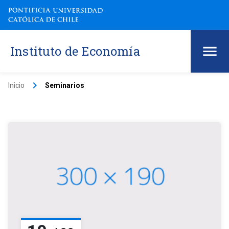
Instituto de Economía
keyboard_arrow_right
Inicio
Seminarios