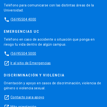
Teléfono para comunicarse con las distintas áreas de la
Universidad.
phone
(56)95504 4000
EMERGENCIAS UC
Teléfono en caso de accidente o situación que ponga en
riesgo tu vida dentro de algún campus.
phone
(56)95504 5000
launch
Ir al sitio de Emergencias
DISCRIMINACIÓN Y VIOLENCIA
Orientación y apoyo en casos de discriminación, violencia de
género o violencia sexual.
launch
Contacto para apoyo
Más orientación