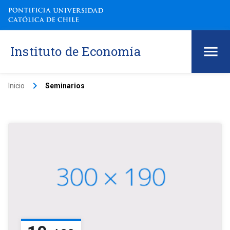
Instituto de Economía
keyboard_arrow_right
Inicio
Seminarios