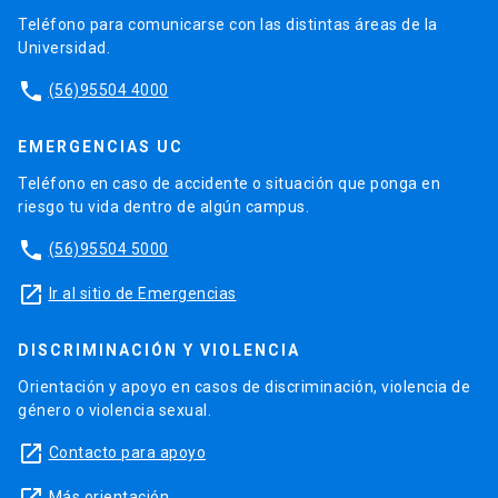
Teléfono para comunicarse con las distintas áreas de la
Universidad.
phone
(56)95504 4000
EMERGENCIAS UC
Teléfono en caso de accidente o situación que ponga en
riesgo tu vida dentro de algún campus.
phone
(56)95504 5000
launch
Ir al sitio de Emergencias
DISCRIMINACIÓN Y VIOLENCIA
Orientación y apoyo en casos de discriminación, violencia de
género o violencia sexual.
launch
Contacto para apoyo
Más orientación