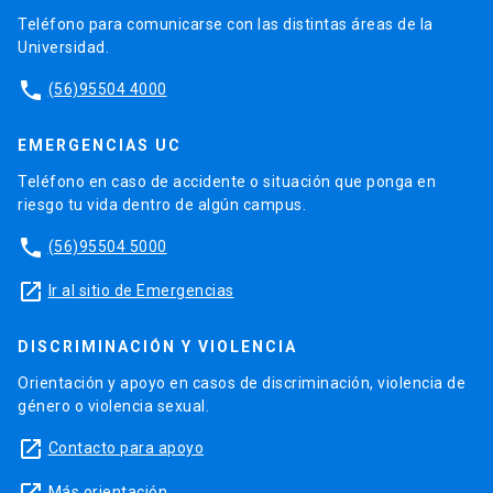
Teléfono para comunicarse con las distintas áreas de la
Universidad.
phone
(56)95504 4000
EMERGENCIAS UC
Teléfono en caso de accidente o situación que ponga en
riesgo tu vida dentro de algún campus.
phone
(56)95504 5000
launch
Ir al sitio de Emergencias
DISCRIMINACIÓN Y VIOLENCIA
Orientación y apoyo en casos de discriminación, violencia de
género o violencia sexual.
launch
Contacto para apoyo
Más orientación