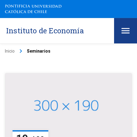
Instituto de Economía
keyboard_arrow_right
Inicio
Seminarios