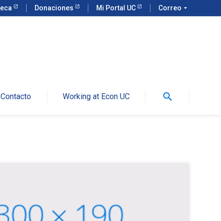
teca
Donaciones
Mi Portal UC
Correo
arrow_drop_down
search
Contacto
Working at Econ UC