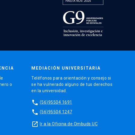
ENCIA
MEDIACIÓN UNIVERSITARIA
de
Teléfonos para orientación y consejo si
énero o
se ha vulnerado alguno de tus derechos
en la universidad.
phone
(56)95504 1691
phone
(56)95504 1247
launch
Ir a la Oficina de Ombuds UC