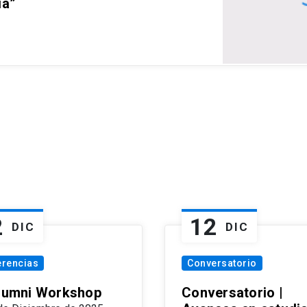
ia”
2
12
DIC
DIC
erencias
Conversatorio
Alumni Workshop
Conversatorio |