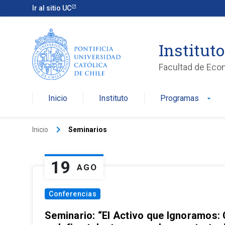
Ir al sitio UC
Institut
Facultad de Eco
Inicio
Instituto
Programas
arrow_drop_down
keyboard_arrow_right
Inicio
Seminarios
19
AGO
Conferencias
Seminario: “El Activo que Ignoramos: