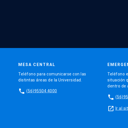
MESA CENTRAL
EMERGE
Teléfono para comunicarse con las
Teléfono e
distintas áreas de la Universidad.
situación 
dentro de
phone
(56)95504 4000
phone
(56)9
launch
Ir al 