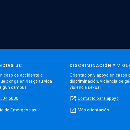
NCIAS UC
DISCRIMINACIÓN Y VIOL
n caso de accidente o
Orientación y apoyo en casos 
que ponga en riesgo tu vida
discriminación, violencia de g
 algún campus.
violencia sexual.
launch
5504 5000
Contacto para apoyo
launch
sitio de Emergencias
Más orientación