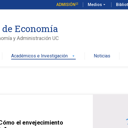
ADMISIÓN
Medios
arrow_drop_down
Biblio
o de Economía
nomía y Administración UC
Académicos e Investigación
Noticias
arrow_drop_down
 Cómo el envejecimiento