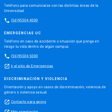
Teléfono para comunicarse con las distintas áreas de la
Universidad.
phone
(56)95504 4000
EMERGENCIAS UC
Teléfono en caso de accidente o situación que ponga en
riesgo tu vida dentro de algún campus.
phone
(56)95504 5000
launch
Ir al sitio de Emergencias
DISCRIMINACIÓN Y VIOLENCIA
Orientación y apoyo en casos de discriminación, violencia de
género o violencia sexual.
launch
Contacto para apoyo
Más orientación