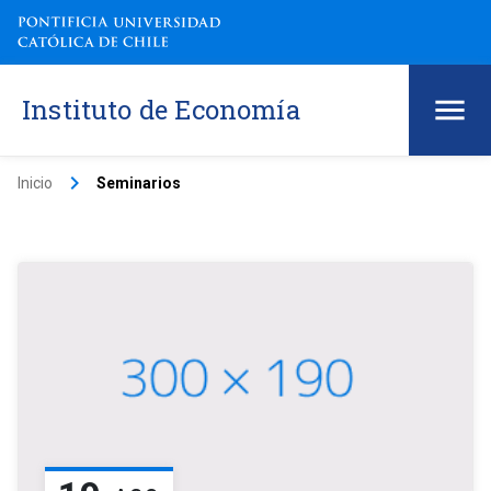
Instituto de Economía
keyboard_arrow_right
Inicio
Seminarios