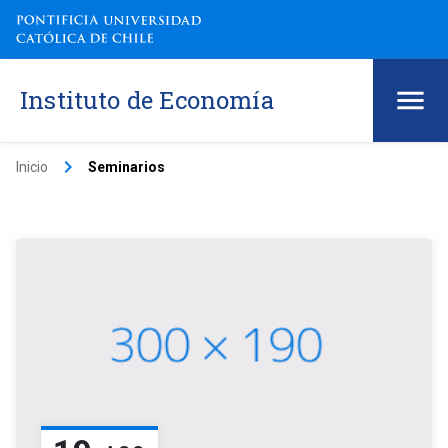
Instituto de Economía
keyboard_arrow_right
Inicio
Seminarios