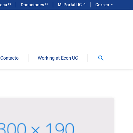
teca
Donaciones
Mi Portal UC
Correo
arrow_drop_down
search
Contacto
Working at Econ UC