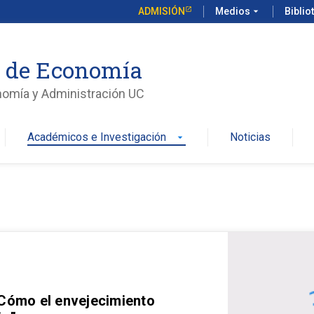
ADMISIÓN
Medios
arrow_drop_down
Biblio
o de Economía
nomía y Administración UC
Académicos e Investigación
Noticias
arrow_drop_down
 Cómo el envejecimiento