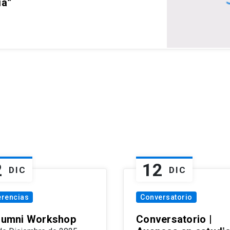
ia”
2
12
DIC
DIC
erencias
Conversatorio
Alumni Workshop
Conversatorio |