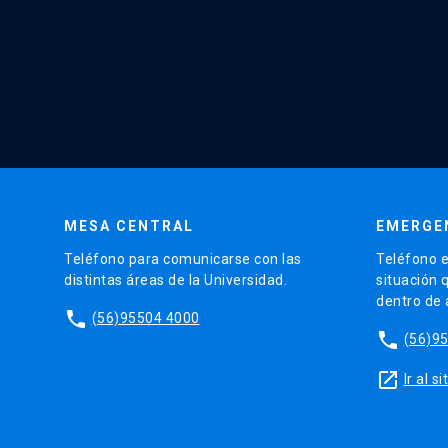
MESA CENTRAL
EMERGE
Teléfono para comunicarse con las
Teléfono e
distintas áreas de la Universidad.
situación 
dentro de
phone
(56)95504 4000
phone
(56)9
launch
Ir al 