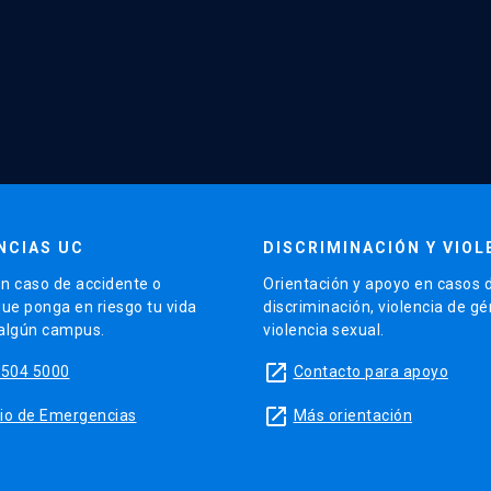
NCIAS UC
DISCRIMINACIÓN Y VIOL
n caso de accidente o
Orientación y apoyo en casos 
que ponga en riesgo tu vida
discriminación, violencia de g
 algún campus.
violencia sexual.
launch
5504 5000
Contacto para apoyo
launch
sitio de Emergencias
Más orientación