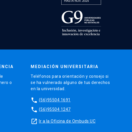
ENCIA
MEDIACIÓN UNIVERSITARIA
de
Teléfonos para orientación y consejo si
énero o
se ha vulnerado alguno de tus derechos
en la universidad.
phone
(56)95504 1691
phone
(56)95504 1247
launch
Ir a la Oficina de Ombuds UC