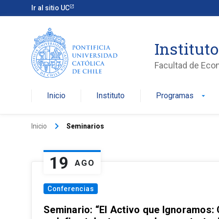
Ir al sitio UC
Institut
Facultad de Eco
Inicio
Instituto
Programas
arrow_drop_down
keyboard_arrow_right
Inicio
Seminarios
19
AGO
Conferencias
Seminario: “El Activo que Ignoramos: