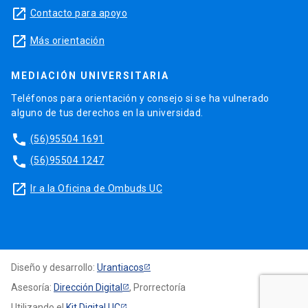
launch
Contacto para apoyo
launch
Más orientación
MEDIACIÓN UNIVERSITARIA
Teléfonos para orientación y consejo si se ha vulnerado
alguno de tus derechos en la universidad.
phone
(56)95504 1691
phone
(56)95504 1247
launch
Ir a la Oficina de Ombuds UC
Diseño y desarrollo:
Urantiacos
Asesoría:
Dirección Digital
, Prorrectoría
Utilizando el
Kit Digital UC