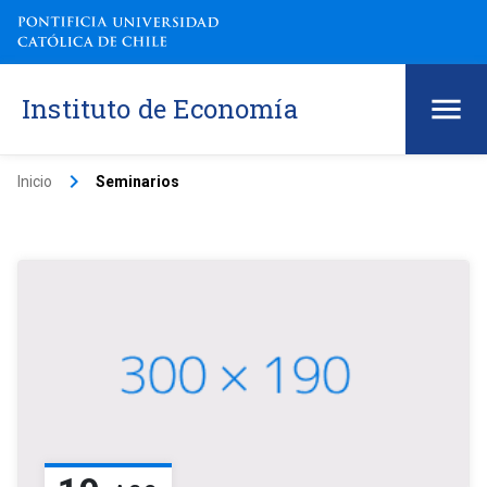
Instituto de Economía
keyboard_arrow_right
Inicio
Seminarios