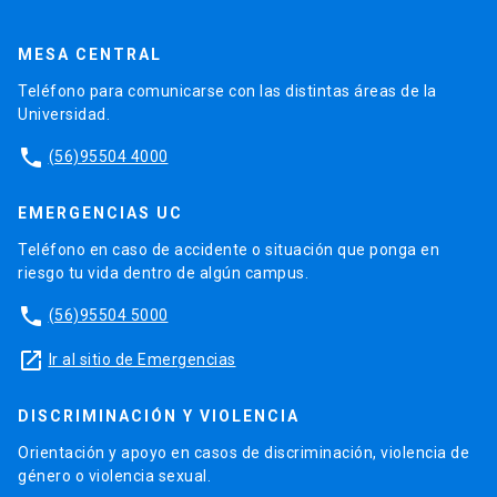
MESA CENTRAL
Teléfono para comunicarse con las distintas áreas de la
Universidad.
phone
(56)95504 4000
EMERGENCIAS UC
Teléfono en caso de accidente o situación que ponga en
riesgo tu vida dentro de algún campus.
phone
(56)95504 5000
launch
Ir al sitio de Emergencias
DISCRIMINACIÓN Y VIOLENCIA
Orientación y apoyo en casos de discriminación, violencia de
género o violencia sexual.