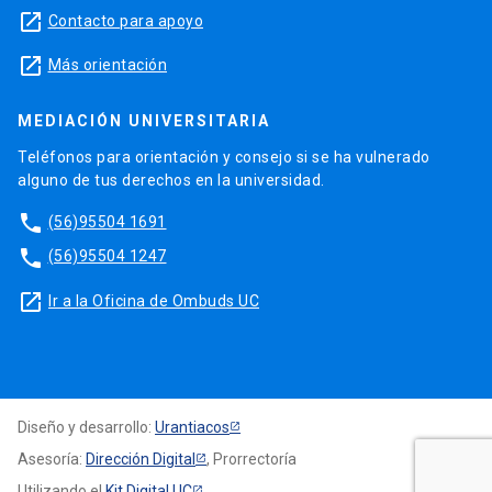
launch
Contacto para apoyo
launch
Más orientación
MEDIACIÓN UNIVERSITARIA
Teléfonos para orientación y consejo si se ha vulnerado
alguno de tus derechos en la universidad.
phone
(56)95504 1691
phone
(56)95504 1247
launch
Ir a la Oficina de Ombuds UC
Diseño y desarrollo:
Urantiacos
Asesoría:
Dirección Digital
, Prorrectoría
Utilizando el
Kit Digital UC