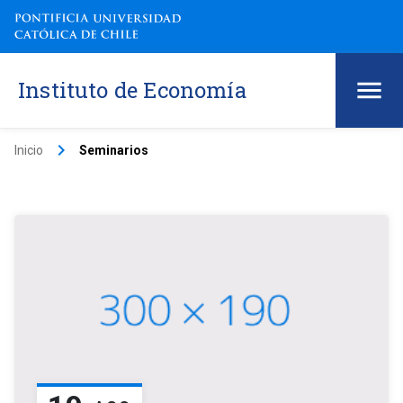
Instituto de Economía
keyboard_arrow_right
Inicio
Seminarios