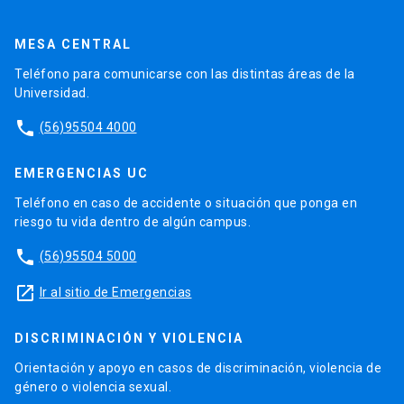
MESA CENTRAL
Teléfono para comunicarse con las distintas áreas de la
Universidad.
phone
(56)95504 4000
EMERGENCIAS UC
Teléfono en caso de accidente o situación que ponga en
riesgo tu vida dentro de algún campus.
phone
(56)95504 5000
launch
Ir al sitio de Emergencias
DISCRIMINACIÓN Y VIOLENCIA
Orientación y apoyo en casos de discriminación, violencia de
género o violencia sexual.