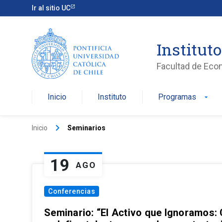
Ir al sitio UC
Institut
Facultad de Eco
Inicio
Instituto
Programas
arrow_drop_down
keyboard_arrow_right
Inicio
Seminarios
19
AGO
Conferencias
Seminario: “El Activo que Ignoramos: