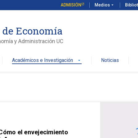
ADMISIÓN
Medios
arrow_drop_down
Biblio
o de Economía
nomía y Administración UC
Académicos e Investigación
Noticias
arrow_drop_down
 Cómo el envejecimiento