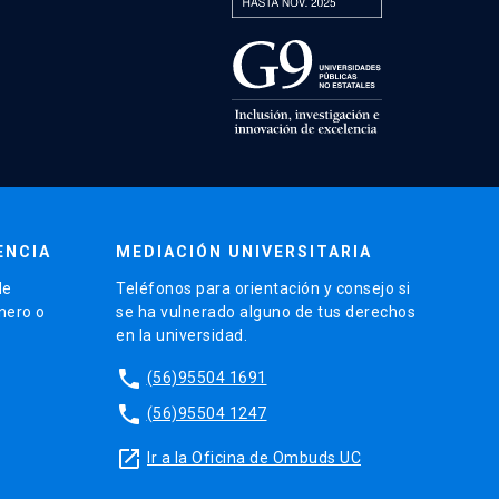
ENCIA
MEDIACIÓN UNIVERSITARIA
de
Teléfonos para orientación y consejo si
énero o
se ha vulnerado alguno de tus derechos
en la universidad.
phone
(56)95504 1691
phone
(56)95504 1247
launch
Ir a la Oficina de Ombuds UC