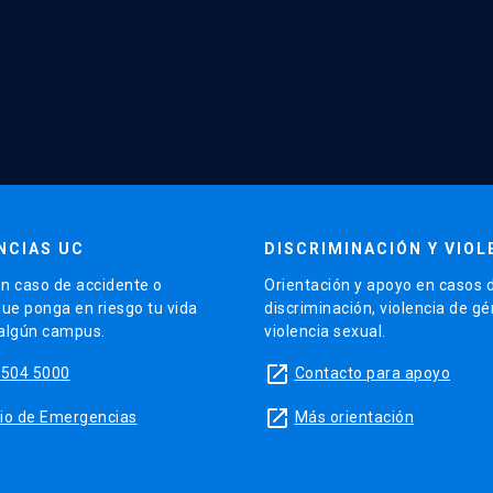
NCIAS UC
DISCRIMINACIÓN Y VIOL
n caso de accidente o
Orientación y apoyo en casos 
que ponga en riesgo tu vida
discriminación, violencia de g
 algún campus.
violencia sexual.
launch
5504 5000
Contacto para apoyo
launch
sitio de Emergencias
Más orientación