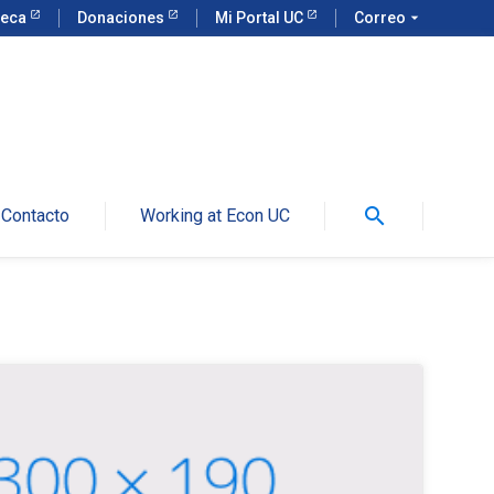
teca
Donaciones
Mi Portal UC
Correo
arrow_drop_down
search
Contacto
Working at Econ UC