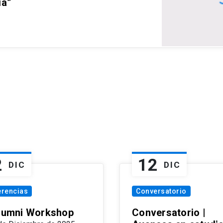
ia”
2
12
DIC
DIC
erencias
Conversatorio
Alumni Workshop
Conversatorio |