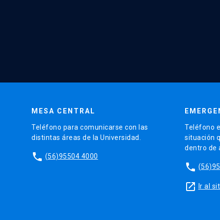
MESA CENTRAL
EMERGE
Teléfono para comunicarse con las
Teléfono e
distintas áreas de la Universidad.
situación 
dentro de
phone
(56)95504 4000
phone
(56)9
launch
Ir al 