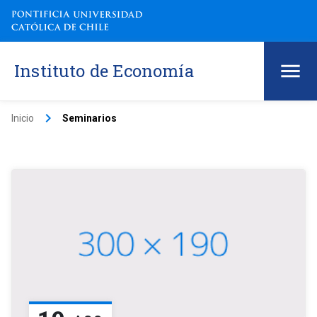
Instituto de Economía
keyboard_arrow_right
Inicio
Seminarios