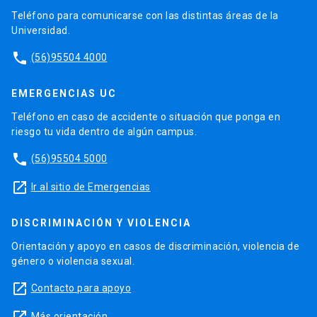
Teléfono para comunicarse con las distintas áreas de la
Universidad.
phone
(56)95504 4000
EMERGENCIAS UC
Teléfono en caso de accidente o situación que ponga en
riesgo tu vida dentro de algún campus.
phone
(56)95504 5000
launch
Ir al sitio de Emergencias
DISCRIMINACIÓN Y VIOLENCIA
Orientación y apoyo en casos de discriminación, violencia de
género o violencia sexual.
launch
Contacto para apoyo
Más orientación