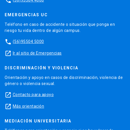
phone
EMERGENCIAS UC
Teléfono en caso de accidente o situación que ponga en
riesgo tu vida dentro de algún campus.
phone
(56)95504 5000
launch
Ir al sitio de Emergencias
DISCRIMINACIÓN Y VIOLENCIA
Orientación y apoyo en casos de discriminación, violencia de
género o violencia sexual.
launch
Contacto para apoyo
launch
Más orientación
MEDIACIÓN UNIVERSITARIA