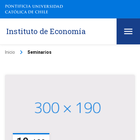
Instituto de Economía
keyboard_arrow_right
Inicio
Seminarios