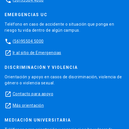
phone
EMERGENCIAS UC
Teléfono en caso de accidente o situación que ponga en
riesgo tu vida dentro de algún campus.
phone
(56)95504 5000
launch
Ir al sitio de Emergencias
DISCRIMINACIÓN Y VIOLENCIA
Orientación y apoyo en casos de discriminación, violencia de
género o violencia sexual.
launch
Contacto para apoyo
launch
Más orientación
MEDIACIÓN UNIVERSITARIA