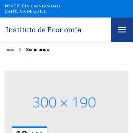
Instituto de Economía
keyboard_arrow_right
Inicio
Seminarios