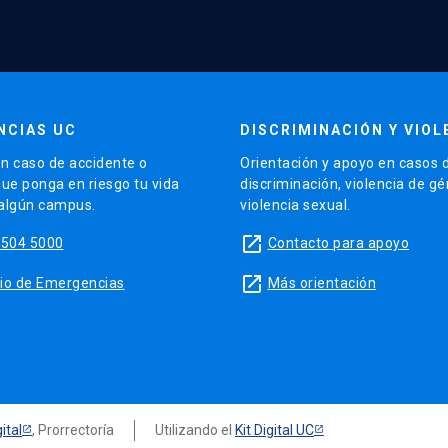
NCIAS UC
DISCRIMINACIÓN Y VIOL
n caso de accidente o
Orientación y apoyo en casos 
que ponga en riesgo tu vida
discriminación, violencia de g
 algún campus.
violencia sexual.
launch
5504 5000
Contacto para apoyo
launch
sitio de Emergencias
Más orientación
ital
, Prorrectoría
Utilizando el
Kit Digital UC