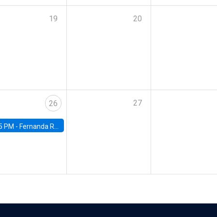
19
20
27
26
5 PM -
Fernanda Rojas Ampuero, University of Wisconsin-Madison