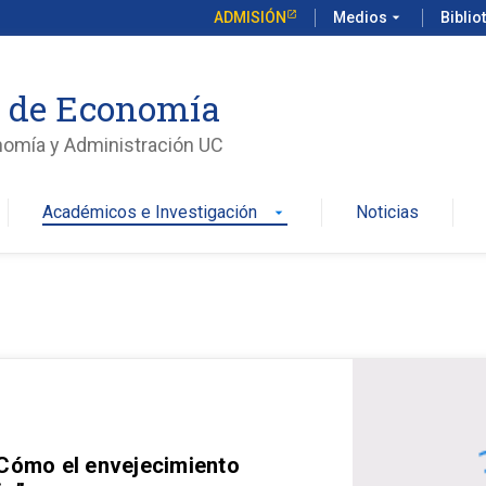
ADMISIÓN
Medios
arrow_drop_down
Biblio
o de Economía
nomía y Administración UC
Académicos e Investigación
Noticias
arrow_drop_down
 Cómo el envejecimiento