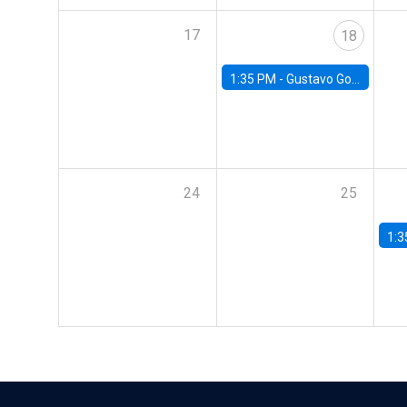
17
18
1:35 PM -
Gustavo González, Banco Central de Chile
24
25
1:3