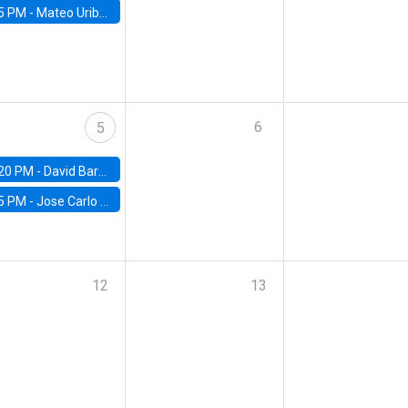
5 PM -
Mateo Uribe-Castro, Universidad de los Andes (Colombia)
6
5
20 PM -
David Bardey, Universidad de los Andes - CEDE
5 PM -
Jose Carlo Bermudez, UC (ME) & World Bank
12
13