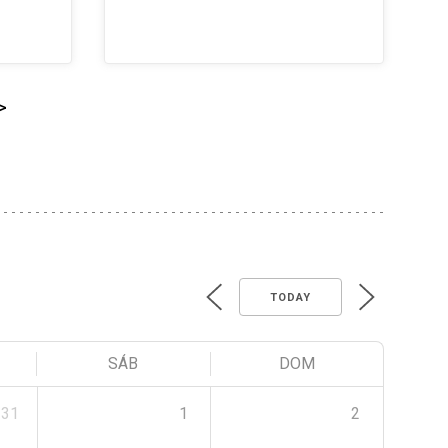
>
TODAY
SÁB
DOM
31
1
2