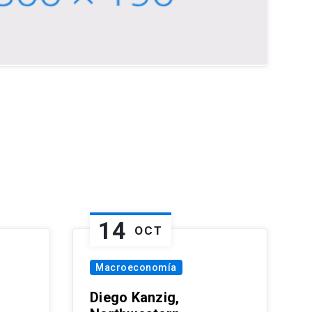
14
OCT
Macroeconomía
Diego Kanzig,