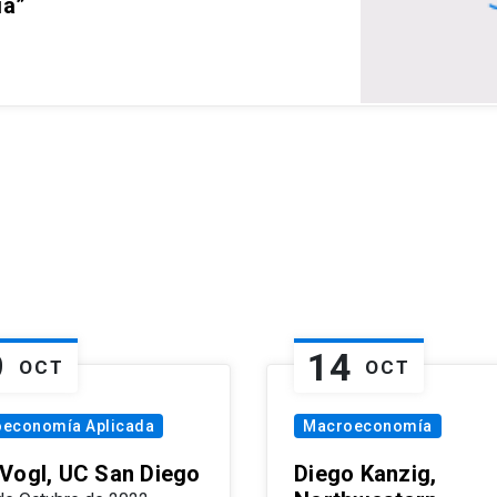
ia”
9
14
OCT
OCT
oeconomía Aplicada
Macroeconomía
Vogl, UC San Diego
Diego Kanzig,