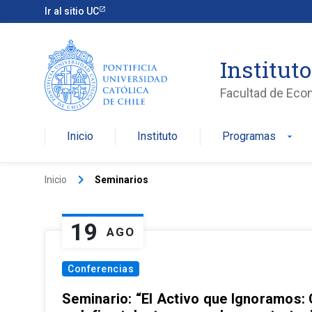
Ir al sitio UC
Institut
Facultad de Eco
Inicio
Instituto
Programas
arrow_drop_down
keyboard_arrow_right
Inicio
Seminarios
19
AGO
Conferencias
Seminario: “El Activo que Ignoramos: