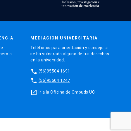
ENCIA
MEDIACIÓN UNIVERSITARIA
de
Teléfonos para orientación y consejo si
énero o
se ha vulnerado alguno de tus derechos
en la universidad.
phone
(56)95504 1691
phone
(56)95504 1247
launch
Ir a la Oficina de Ombuds UC