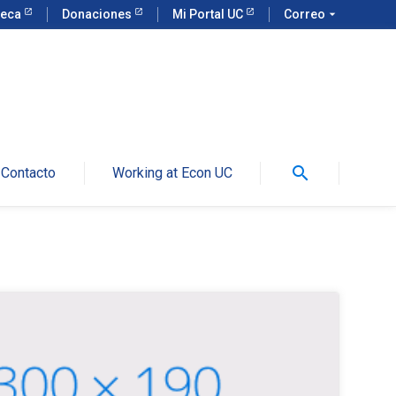
teca
Donaciones
Mi Portal UC
Correo
arrow_drop_down
search
Contacto
Working at Econ UC