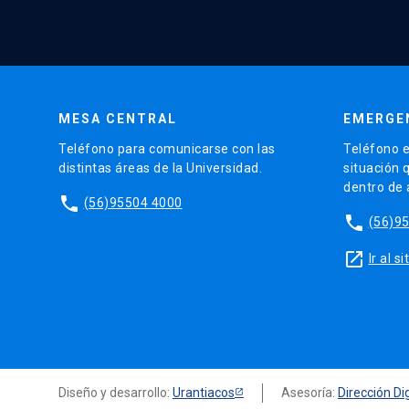
MESA CENTRAL
EMERGE
Teléfono para comunicarse con las
Teléfono e
distintas áreas de la Universidad.
situación 
dentro de
phone
(56)95504 4000
phone
(56)9
launch
Ir al 
Diseño y desarrollo:
Urantiacos
Asesoría:
Dirección Dig