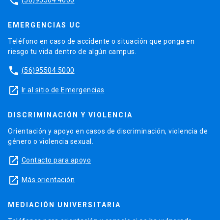
phone
EMERGENCIAS UC
Teléfono en caso de accidente o situación que ponga en
riesgo tu vida dentro de algún campus.
phone
(56)95504 5000
launch
Ir al sitio de Emergencias
DISCRIMINACIÓN Y VIOLENCIA
Orientación y apoyo en casos de discriminación, violencia de
género o violencia sexual.
launch
Contacto para apoyo
launch
Más orientación
MEDIACIÓN UNIVERSITARIA