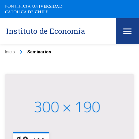
Instituto de Economía
keyboard_arrow_right
Inicio
Seminarios