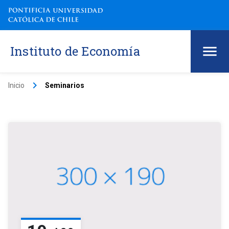
Instituto de Economía
keyboard_arrow_right
Inicio
Seminarios