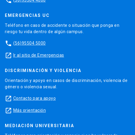
phone
EMERGENCIAS UC
Teléfono en caso de accidente o situación que ponga en
riesgo tu vida dentro de algún campus.
phone
(56)95504 5000
launch
Ir al sitio de Emergencias
DISCRIMINACIÓN Y VIOLENCIA
Orientación y apoyo en casos de discriminación, violencia de
género o violencia sexual.
launch
Contacto para apoyo
launch
Más orientación
MEDIACIÓN UNIVERSITARIA