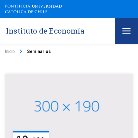
Instituto de Economía
keyboard_arrow_right
Inicio
Seminarios