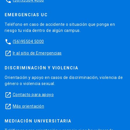
phone
EMERGENCIAS UC
Teléfono en caso de accidente o situación que ponga en
riesgo tu vida dentro de algún campus.
phone
(56)95504 5000
launch
Ir al sitio de Emergencias
DISCRIMINACIÓN Y VIOLENCIA
Orientación y apoyo en casos de discriminación, violencia de
género o violencia sexual.
launch
Contacto para apoyo
launch
Más orientación
MEDIACIÓN UNIVERSITARIA