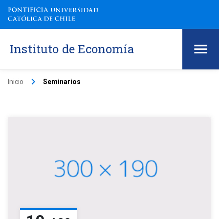
Instituto de Economía
keyboard_arrow_right
Inicio
Seminarios