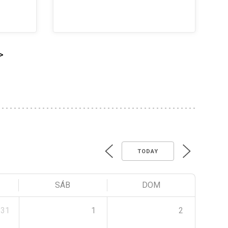
>
TODAY
SÁB
DOM
31
1
2