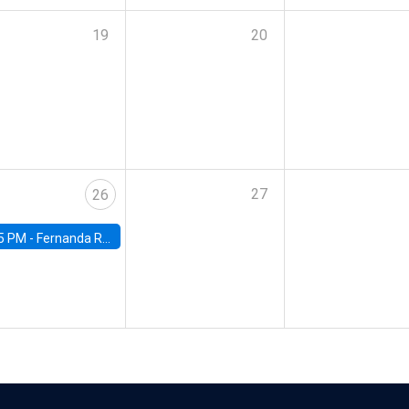
19
20
27
26
5 PM -
Fernanda Rojas Ampuero, University of Wisconsin-Madison