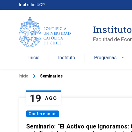
Ir al sitio UC
Institut
Facultad de Eco
Inicio
Instituto
Programas
arrow_drop_down
keyboard_arrow_right
Inicio
Seminarios
19
AGO
Conferencias
Seminario: “El Activo que Ignoramos: