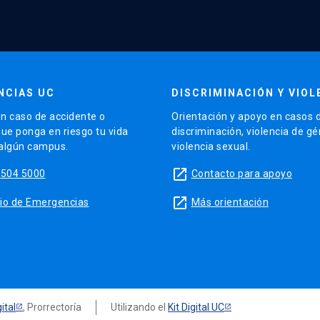
NCIAS UC
DISCRIMINACIÓN Y VIOL
n caso de accidente o
Orientación y apoyo en casos 
que ponga en riesgo tu vida
discriminación, violencia de g
 algún campus.
violencia sexual.
launch
5504 5000
Contacto para apoyo
launch
sitio de Emergencias
Más orientación
ital
, Prorrectoría
Utilizando el
Kit Digital UC