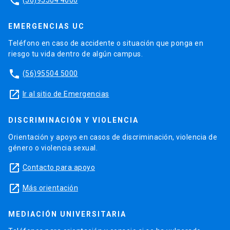
phone
EMERGENCIAS UC
Teléfono en caso de accidente o situación que ponga en
riesgo tu vida dentro de algún campus.
phone
(56)95504 5000
launch
Ir al sitio de Emergencias
DISCRIMINACIÓN Y VIOLENCIA
Orientación y apoyo en casos de discriminación, violencia de
género o violencia sexual.
launch
Contacto para apoyo
launch
Más orientación
MEDIACIÓN UNIVERSITARIA