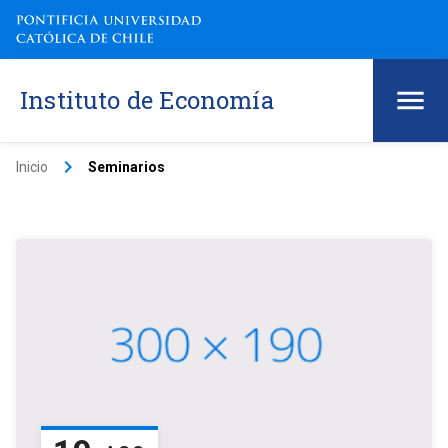
Instituto de Economía
keyboard_arrow_right
Inicio
Seminarios