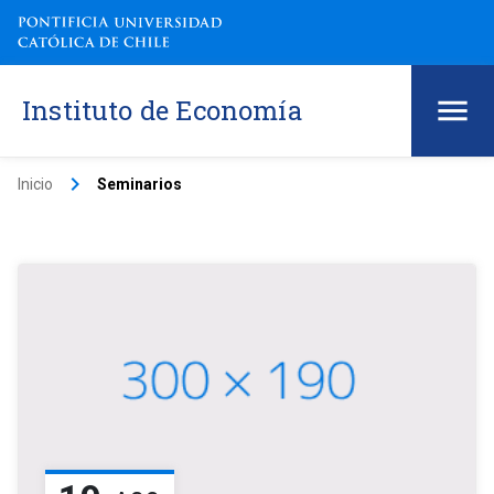
Instituto de Economía
keyboard_arrow_right
Inicio
Seminarios