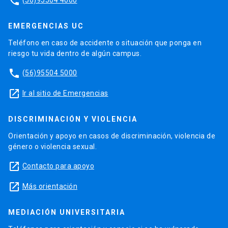
phone
EMERGENCIAS UC
Teléfono en caso de accidente o situación que ponga en
riesgo tu vida dentro de algún campus.
phone
(56)95504 5000
launch
Ir al sitio de Emergencias
DISCRIMINACIÓN Y VIOLENCIA
Orientación y apoyo en casos de discriminación, violencia de
género o violencia sexual.
launch
Contacto para apoyo
launch
Más orientación
MEDIACIÓN UNIVERSITARIA