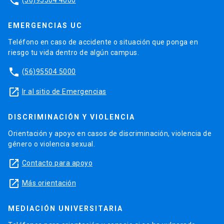
phone
EMERGENCIAS UC
Teléfono en caso de accidente o situación que ponga en
riesgo tu vida dentro de algún campus.
phone
(56)95504 5000
launch
Ir al sitio de Emergencias
DISCRIMINACIÓN Y VIOLENCIA
Orientación y apoyo en casos de discriminación, violencia de
género o violencia sexual.
launch
Contacto para apoyo
launch
Más orientación
MEDIACIÓN UNIVERSITARIA