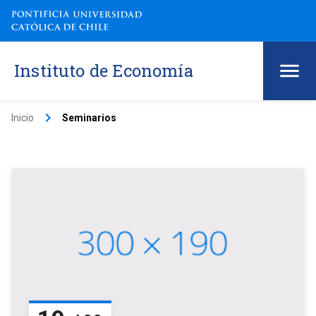
Instituto de Economía
keyboard_arrow_right
Inicio
Seminarios