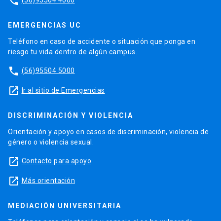
phone
EMERGENCIAS UC
Teléfono en caso de accidente o situación que ponga en
riesgo tu vida dentro de algún campus.
phone
(56)95504 5000
launch
Ir al sitio de Emergencias
DISCRIMINACIÓN Y VIOLENCIA
Orientación y apoyo en casos de discriminación, violencia de
género o violencia sexual.
launch
Contacto para apoyo
launch
Más orientación
MEDIACIÓN UNIVERSITARIA