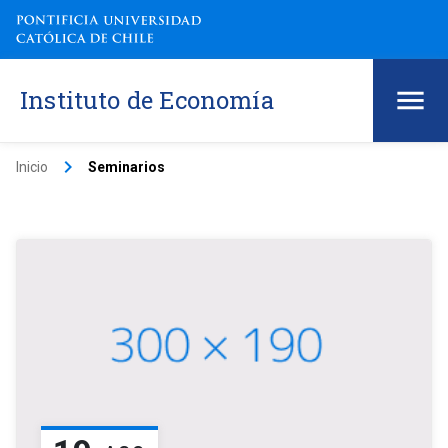
Instituto de Economía
keyboard_arrow_right
Inicio
Seminarios