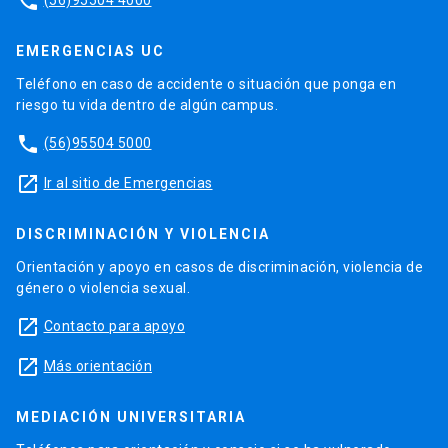
phone
EMERGENCIAS UC
Teléfono en caso de accidente o situación que ponga en
riesgo tu vida dentro de algún campus.
phone
(56)95504 5000
launch
Ir al sitio de Emergencias
DISCRIMINACIÓN Y VIOLENCIA
Orientación y apoyo en casos de discriminación, violencia de
género o violencia sexual.
launch
Contacto para apoyo
launch
Más orientación
MEDIACIÓN UNIVERSITARIA