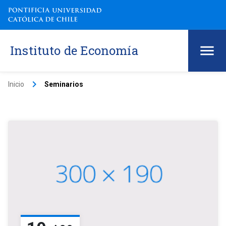
Instituto de Economía
keyboard_arrow_right
Inicio
Seminarios