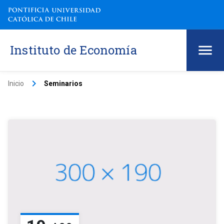
Instituto de Economía
keyboard_arrow_right
Inicio
Seminarios