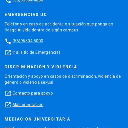
phone
EMERGENCIAS UC
Teléfono en caso de accidente o situación que ponga en
riesgo tu vida dentro de algún campus.
phone
(56)95504 5000
launch
Ir al sitio de Emergencias
DISCRIMINACIÓN Y VIOLENCIA
Orientación y apoyo en casos de discriminación, violencia de
género o violencia sexual.
launch
Contacto para apoyo
launch
Más orientación
MEDIACIÓN UNIVERSITARIA