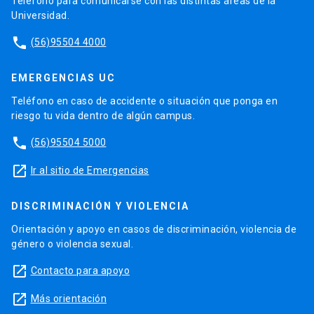
Teléfono para comunicarse con las distintas áreas de la
Universidad.
phone
(56)95504 4000
EMERGENCIAS UC
Teléfono en caso de accidente o situación que ponga en
riesgo tu vida dentro de algún campus.
phone
(56)95504 5000
launch
Ir al sitio de Emergencias
DISCRIMINACIÓN Y VIOLENCIA
Orientación y apoyo en casos de discriminación, violencia de
género o violencia sexual.
launch
Contacto para apoyo
launch
Más orientación