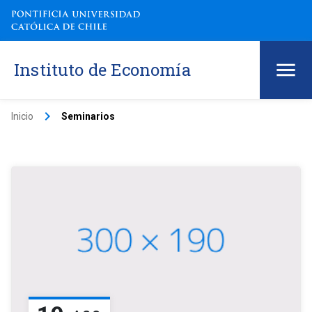
Instituto de Economía
keyboard_arrow_right
Inicio
Seminarios