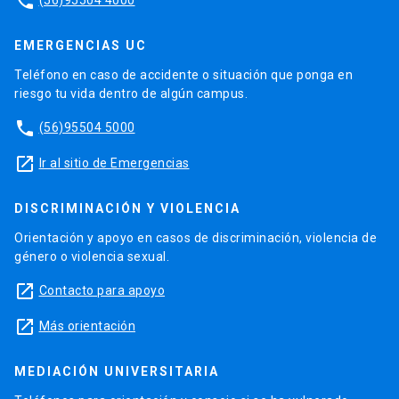
phone
EMERGENCIAS UC
Teléfono en caso de accidente o situación que ponga en
riesgo tu vida dentro de algún campus.
phone
(56)95504 5000
launch
Ir al sitio de Emergencias
DISCRIMINACIÓN Y VIOLENCIA
Orientación y apoyo en casos de discriminación, violencia de
género o violencia sexual.
launch
Contacto para apoyo
launch
Más orientación
MEDIACIÓN UNIVERSITARIA