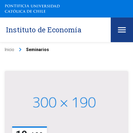
Instituto de Economía
keyboard_arrow_right
Inicio
Seminarios