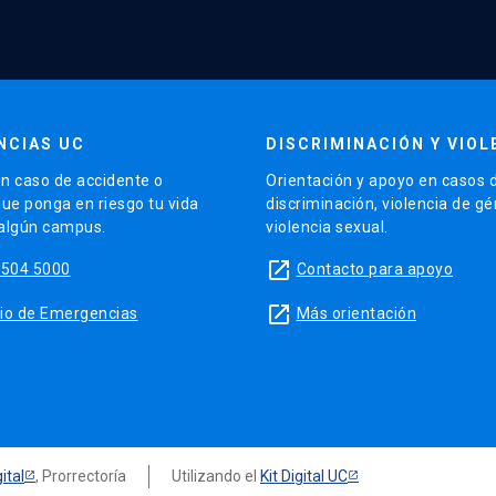
NCIAS UC
DISCRIMINACIÓN Y VIOL
n caso de accidente o
Orientación y apoyo en casos 
que ponga en riesgo tu vida
discriminación, violencia de g
 algún campus.
violencia sexual.
launch
5504 5000
Contacto para apoyo
launch
sitio de Emergencias
Más orientación
ital
, Prorrectoría
Utilizando el
Kit Digital UC