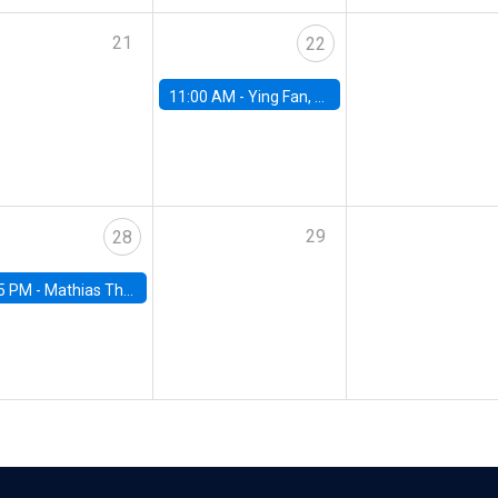
21
22
11:00 AM -
Ying Fan, University of Michigan
29
28
5 PM -
Mathias Thoenig, University of Lausanne