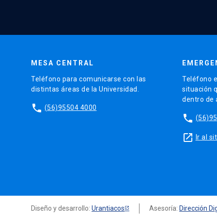
MESA CENTRAL
EMERGE
Teléfono para comunicarse con las
Teléfono e
distintas áreas de la Universidad.
situación 
dentro de
phone
(56)95504 4000
phone
(56)9
launch
Ir al 
Diseño y desarrollo:
Urantiacos
Asesoría:
Dirección Dig