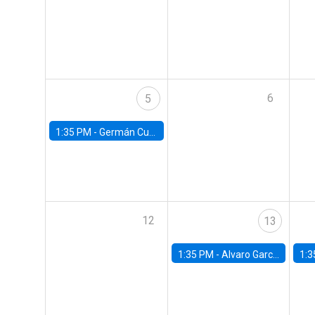
6
5
1:35 PM -
Germán Cubas, University of Houston
12
13
1:35 PM -
Alvaro Garcia-Marin, Universidad de Los Andes
1:3