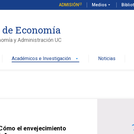
ADMISIÓN
Medios
arrow_drop_down
Biblio
o de Economía
nomía y Administración UC
Académicos e Investigación
Noticias
arrow_drop_down
 Cómo el envejecimiento