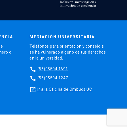
ENCIA
MEDIACIÓN UNIVERSITARIA
de
Teléfonos para orientación y consejo si
énero o
se ha vulnerado alguno de tus derechos
en la universidad.
phone
(56)95504 1691
phone
(56)95504 1247
launch
Ir a la Oficina de Ombuds UC