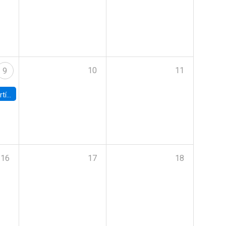
10
11
9
onomía UC
16
17
18