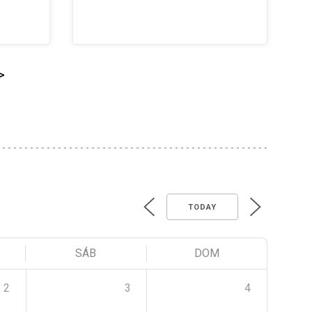
>
TODAY
SÁB
DOM
2
3
4