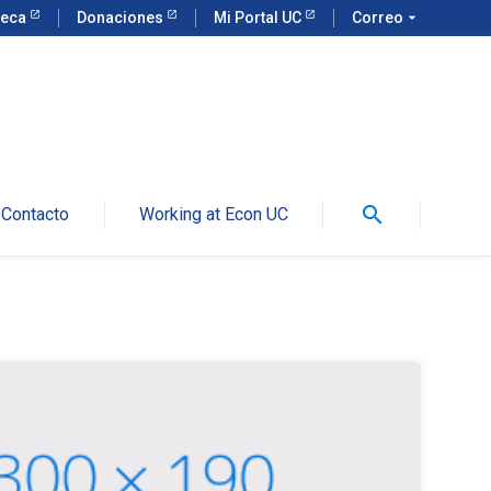
teca
Donaciones
Mi Portal UC
Correo
arrow_drop_down
search
Contacto
Working at Econ UC