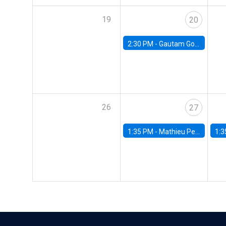
19
20
2:30 PM -
Gautam Gowrisankaran, Columbia University
26
27
1:35 PM -
Mathieu Pedemonte, IDB
1:3