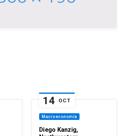
14
OCT
Macroeconomía
Diego Kanzig,