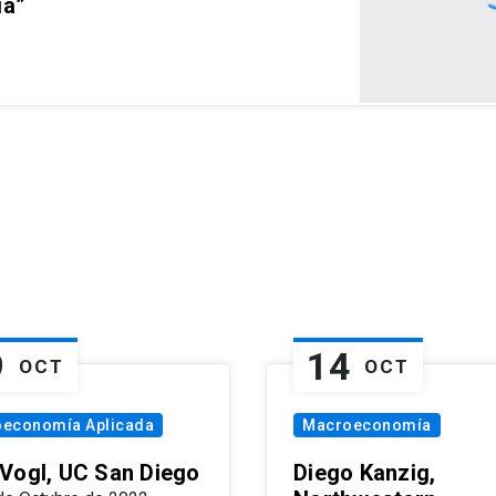
ia”
9
14
OCT
OCT
oeconomía Aplicada
Macroeconomía
Vogl, UC San Diego
Diego Kanzig,