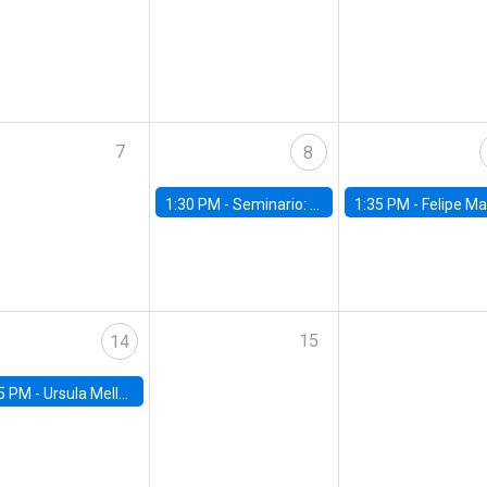
7
8
1:30 PM -
Seminario: “Recuperando la humanidad para progresar en la era de la IA»
1:35 PM -
Felipe Martínez, alumno Doctorado en Ec
15
14
5 PM -
Ursula Mello, Insper - Institute of Education and Research