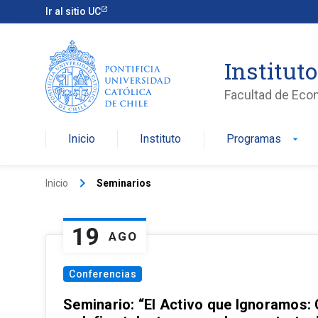
Ir al sitio UC
Institut
Facultad de Eco
Inicio
Instituto
Programas
arrow_drop_down
keyboard_arrow_right
Inicio
Seminarios
19
AGO
Conferencias
Seminario: “El Activo que Ignoramos: