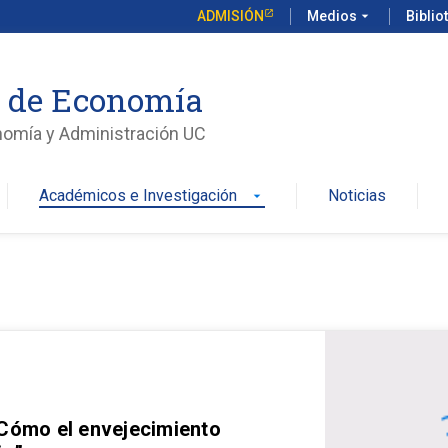
ADMISIÓN
Medios
arrow_drop_down
Biblio
o de Economía
nomía y Administración UC
Académicos e Investigación
Noticias
arrow_drop_down
 Cómo el envejecimiento