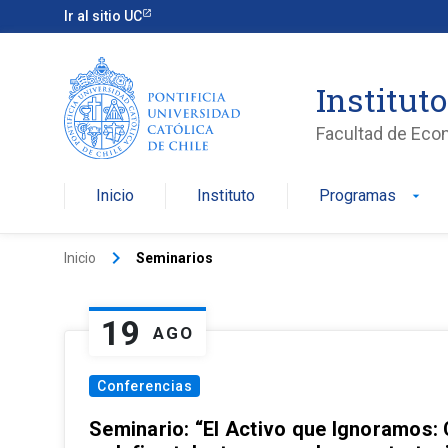
Ir al sitio UC
Institut
Facultad de Eco
Inicio
Instituto
Programas
arrow_drop_down
keyboard_arrow_right
Inicio
Seminarios
19
AGO
Conferencias
Seminario: “El Activo que Ignoramos: