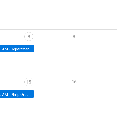
9
8
0 AM -
Department Seminar: James Robinson
16
15
0 AM -
Philip Oreopolous, University of Toronto