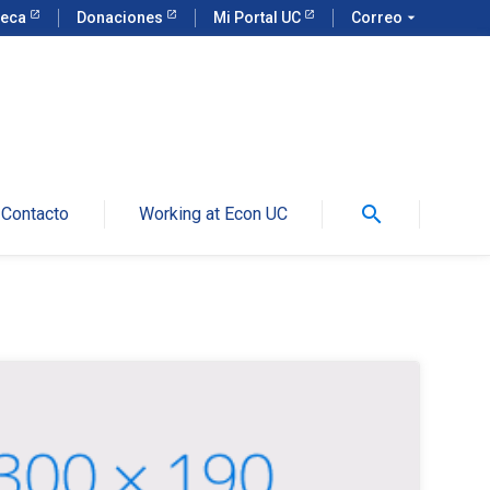
teca
Donaciones
Mi Portal UC
Correo
arrow_drop_down
search
Contacto
Working at Econ UC