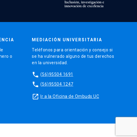
ENCIA
MEDIACIÓN UNIVERSITARIA
de
Teléfonos para orientación y consejo si
énero o
se ha vulnerado alguno de tus derechos
en la universidad.
phone
(56)95504 1691
phone
(56)95504 1247
launch
Ir a la Oficina de Ombuds UC