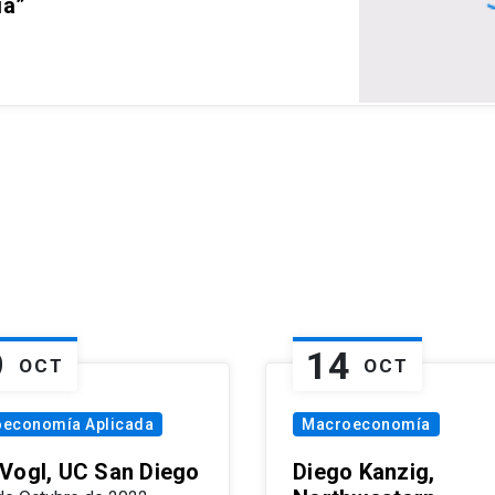
ia”
9
14
OCT
OCT
oeconomía Aplicada
Macroeconomía
Vogl, UC San Diego
Diego Kanzig,