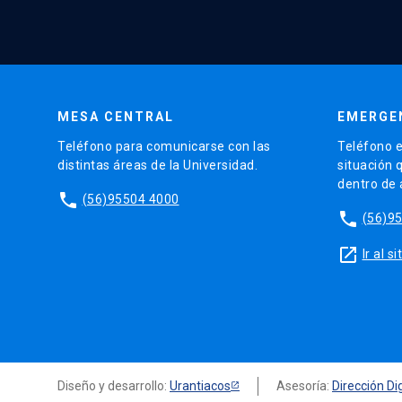
MESA CENTRAL
EMERGE
Teléfono para comunicarse con las
Teléfono e
distintas áreas de la Universidad.
situación 
dentro de
phone
(56)95504 4000
phone
(56)9
launch
Ir al 
Diseño y desarrollo:
Urantiacos
Asesoría:
Dirección Dig