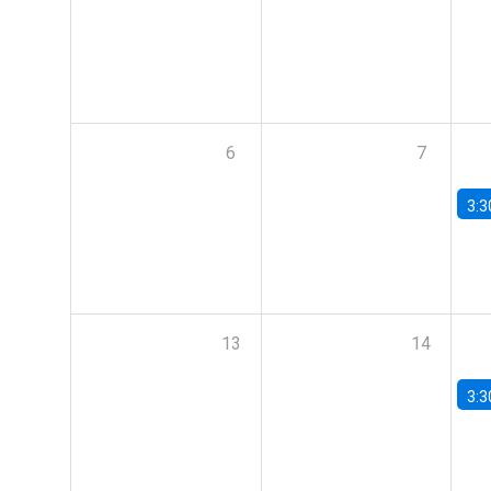
6
7
3:3
13
14
3:3