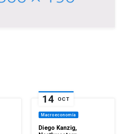
14
OCT
Macroeconomía
Diego Kanzig,