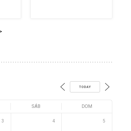
>
TODAY
SÁB
DOM
3
4
5