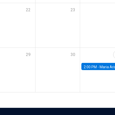
22
23
29
30
2:00 PM -
Maria Aristizabal-Ramirez, FED