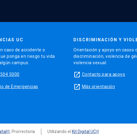
NCIAS UC
DISCRIMINACIÓN Y VIOL
n caso de accidente o
Orientación y apoyo en casos 
que ponga en riesgo tu vida
discriminación, violencia de g
 algún campus.
violencia sexual.
launch
5504 5000
Contacto para apoyo
launch
sitio de Emergencias
Más orientación
ital
, Prorrectoría
Utilizando el
Kit Digital UC