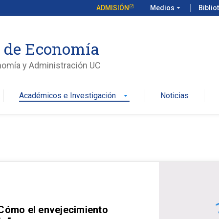
ADMISIÓN
Medios
arrow_drop_down
Biblio
o de Economía
nomía y Administración UC
Académicos e Investigación
Noticias
arrow_drop_down
 Cómo el envejecimiento