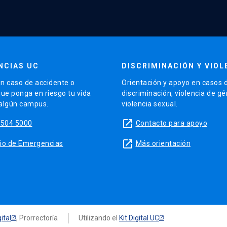
NCIAS UC
DISCRIMINACIÓN Y VIOL
n caso de accidente o
Orientación y apoyo en casos 
que ponga en riesgo tu vida
discriminación, violencia de g
 algún campus.
violencia sexual.
launch
5504 5000
Contacto para apoyo
launch
sitio de Emergencias
Más orientación
ital
, Prorrectoría
Utilizando el
Kit Digital UC