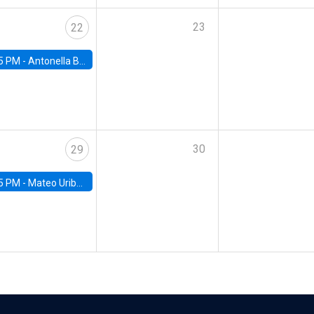
23
22
5 PM -
Antonella Bancalari, Institute for Fiscal Studies (IFS) and Research Associate at University College London (UCL)
30
29
5 PM -
Mateo Uribe-Castro, Universidad de los Andes (Colombia)