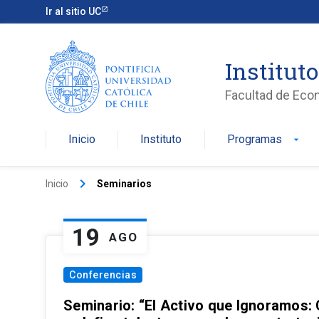
Ir al sitio UC
Institut
Facultad de Eco
Inicio
Instituto
Programas
arrow_drop_down
keyboard_arrow_right
Inicio
Seminarios
19
AGO
Conferencias
Seminario: “El Activo que Ignoramos: