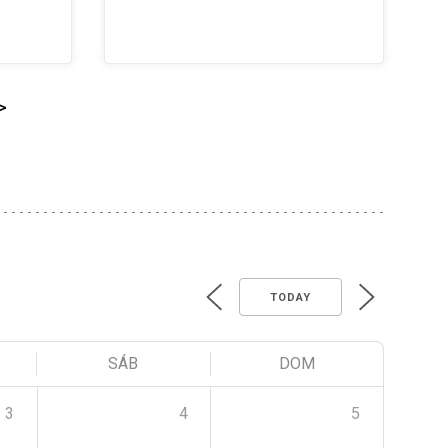
>
TODAY
SÁB
DOM
3
4
5