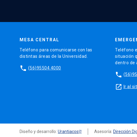
MESA CENTRAL
EMERGE
Teléfono para comunicarse con las
Teléfono e
distintas áreas de la Universidad.
situación 
dentro de
phone
(56)95504 4000
phone
(56)9
launch
Ir al 
Diseño y desarrollo:
Urantiacos
Asesoría:
Dirección Dig