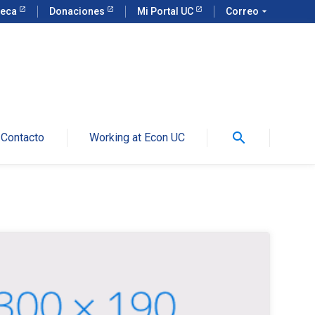
teca
Donaciones
Mi Portal UC
Correo
arrow_drop_down
search
Contacto
Working at Econ UC