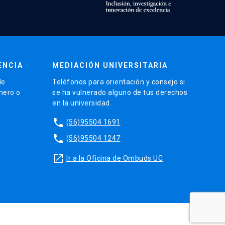
ENCIA
MEDIACIÓN UNIVERSITARIA
de
Teléfonos para orientación y consejo si
énero o
se ha vulnerado alguno de tus derechos
en la universidad.
phone
(56)95504 1691
phone
(56)95504 1247
launch
Ir a la Oficina de Ombuds UC