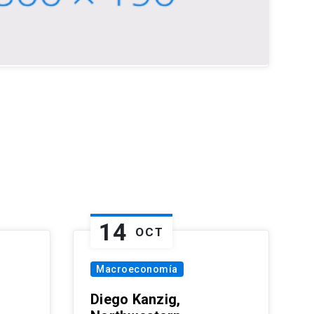
14
OCT
Macroeconomía
Diego Kanzig,