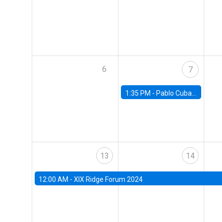
6
7
1:35 PM -
Pablo Cuba, FED Board
13
14
12:00 AM -
XIX Ridge Forum 2024