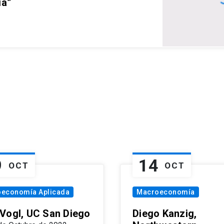
ia”
9
14
OCT
OCT
oeconomía Aplicada
Macroeconomía
Vogl, UC San Diego
Diego Kanzig,