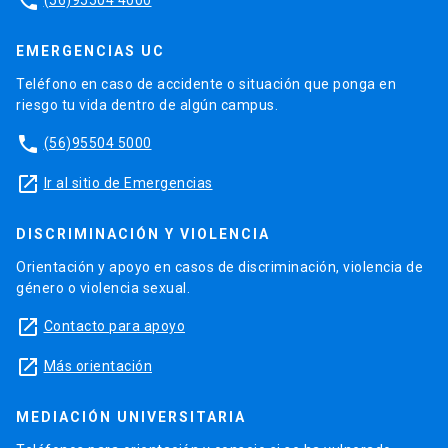
phone
EMERGENCIAS UC
Teléfono en caso de accidente o situación que ponga en
riesgo tu vida dentro de algún campus.
phone
(56)95504 5000
launch
Ir al sitio de Emergencias
DISCRIMINACIÓN Y VIOLENCIA
Orientación y apoyo en casos de discriminación, violencia de
género o violencia sexual.
launch
Contacto para apoyo
launch
Más orientación
MEDIACIÓN UNIVERSITARIA