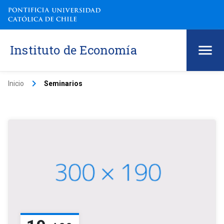
Instituto de Economía
keyboard_arrow_right
Inicio
Seminarios